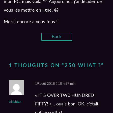
mon PC, mais voila ^^ Aujourd’hui, j’ai décider de
vous les mettre en ligne. 😀
Merci encore a vous tous !
Back
1 THOUGHTS ON “
250 WHAT ?
”
19 août 2018 à 18 h 59 min
« IT’S OVER TW0 HUNDRED
Ulrichfan
FIFTY! »… ouais bon, OK, c’était
nul, je sort! x)