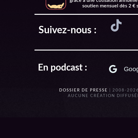
grâce à une cotisation annuelle
soutien mensuel dès 2 € 
Suivez-nous :
En podcast :
Goog
DOSSIER DE PRESSE
| 2008-202
AUCUNE CRÉATION DIFFUSÉE
{{playListTitle}}