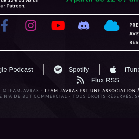
 de 12 € ou via un
sur Patreon.
PRE
AVE
RES
le Podcast
Spotify
iTun
Flux RSS
6 ©TEAMJAVRAS -
TEAM JAVRAS EST UNE ASSOCIATION 
 N'A DE BUT COMMERCIAL - TOUS DROITS RÉSERVÉS, 