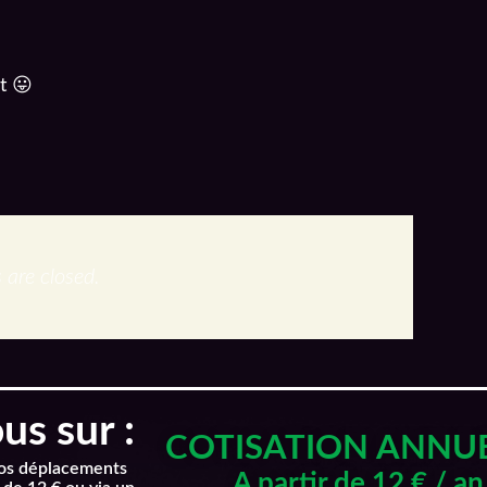
t 😛
are closed.
s sur :
COTISATION ANNU
nos déplacements
A partir de 12 € / an