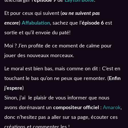
télécharger l’
épisode 9
de
Layton Boite
.
Et pour ceux qui suivent (
ou ne suivent pas
encore
)
Affabulation
, sachez que l’
épisode 6
est
sortie et qu’il envoie du paté!
Moi ? J’en profite de ce moment de calme pour
jouer des nouveaux morceaux.
Le moral est bien bas, mais comme on dit : C’est en
touchant le bas qu’on ne peux que remonter. (
Enfin
j’espere
)
Sinon, j’ai le plaisir de vous informer que nous
avons dorénavant un
compositeur officiel
:
Amarok
,
donc n’hesitez pas a aller sur sa page, écouter ces
créations et commenter les !