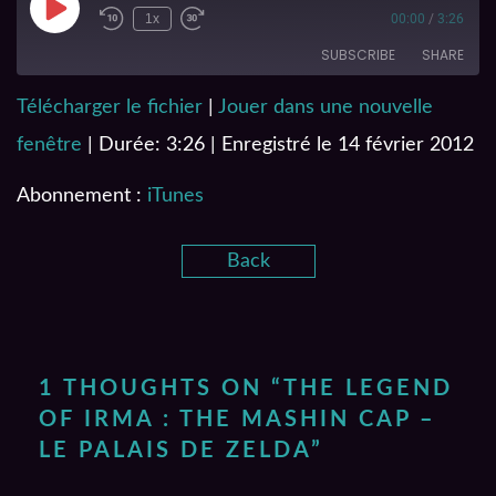
1x
00:00
/
3:26
SUBSCRIBE
SHARE
Télécharger le fichier
|
Jouer dans une nouvelle
SHARE
iTunes
fenêtre
|
Durée: 3:26
|
Enregistré le 14 février 2012
RSS FEED
LINK
Abonnement :
iTunes
EMBED
Back
1 THOUGHTS ON “
THE LEGEND
OF IRMA : THE MASHIN CAP –
LE PALAIS DE ZELDA
”