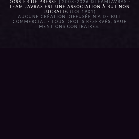
DOSSIER DE PRESSE
| 2008-2026 ©TEAMJAVRAS -
TEAM JAVRAS EST UNE ASSOCIATION À BUT NON
LUCRATIF
. (LOI 1901)
AUCUNE CRÉATION DIFFUSÉE N'A DE BUT
COMMERCIAL - TOUS DROITS RÉSERVÉS, SAUF
MENTIONS CONTRAIRES.
{{playListTitle}}
pause
play
{{ index + 1 }}
{{ track.track_title }}
{{
track.album_title }}
{{ track.lenght }}
{{getSVG(store.sr_icon_file)}}