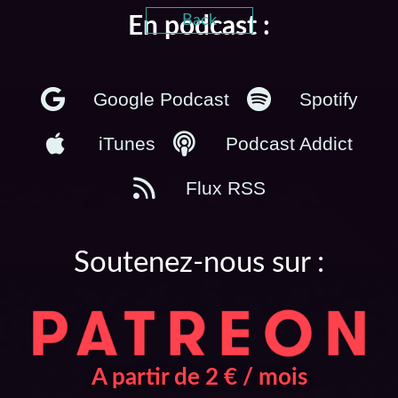
Back
En podcast :
Google Podcast
Spotify
iTunes
Podcast Addict
Flux RSS
Soutenez-nous sur :
A partir de 2 € / mois