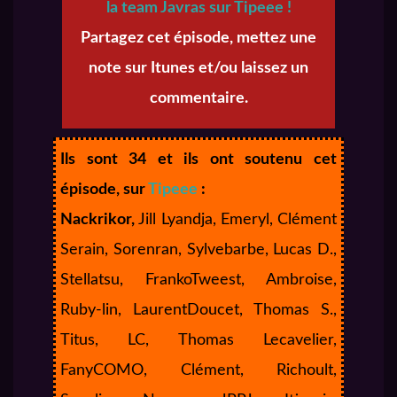
la team Javras sur Tipeee !
Partagez cet épisode, mettez une
note sur Itunes et/ou laissez un
commentaire.
Ils sont 34 et ils ont soutenu cet
épisode, sur
Tipeee
:
Nackrikor,
Jill Lyandja, Emeryl, Clément
Serain, Sorenran, Sylvebarbe, Lucas D.,
Stellatsu, FrankoTweest, Ambroise,
Ruby-lin, LaurentDoucet, Thomas S.,
Titus, LC, Thomas Lecavelier,
FanyCOMO, Clément, Richoult,