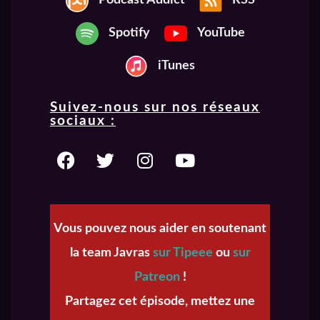
Podcast Addict
RSS
Spotify
YouTube
iTunes
Suivez-nous sur nos réseaux
sociaux :
Vous pouvez nous aider en soutenant
la team Javras
sur Tipeee
ou
sur
Patreon
!
Partagez cet épisode, mettez une