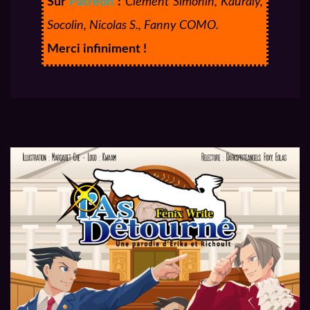
Sur
Patreon
:
Clément Simonin, Kauraly,
Socolin, Nicolas S., Fanny COMO.
Merci infiniment !