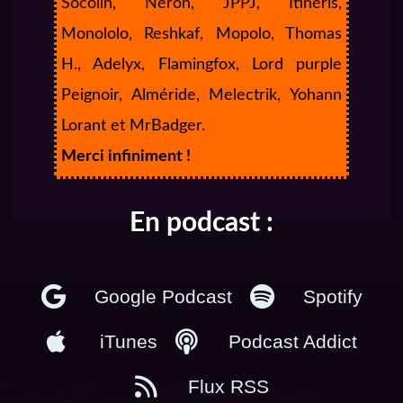
Socolin, Neron, JPPJ, Itineris,
Monololo, Reshkaf, Mopolo, Thomas
H., Adelyx, Flamingfox, Lord purple
Peignoir, Alméride, Melectrik, Yohann
Lorant et MrBadger.
Merci infiniment !
En podcast :
Google Podcast
Spotify
iTunes
Podcast Addict
Flux RSS