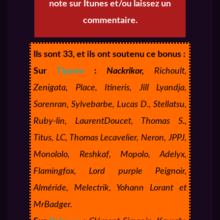
note sur Itunes et/ou laissez un
commentaire.
Ils sont 33, et ils ont soutenu ce bonus :
Sur
Tipeee
:
Nackrikor,
Richoult,
Zenigata, Place, Itineris, Jill Lyandja,
Sorenran, Sylvebarbe, Lucas D., Stellatsu,
Ruby-lin, LaurentDoucet, Thomas S.,
Titus, LC, Thomas Lecavelier, Neron, JPPJ,
Monololo, Reshkaf, Mopolo, Adelyx,
Flamingfox, Lord purple Peignoir,
Alméride, Melectrik, Yohann Lorant et
MrBadger.