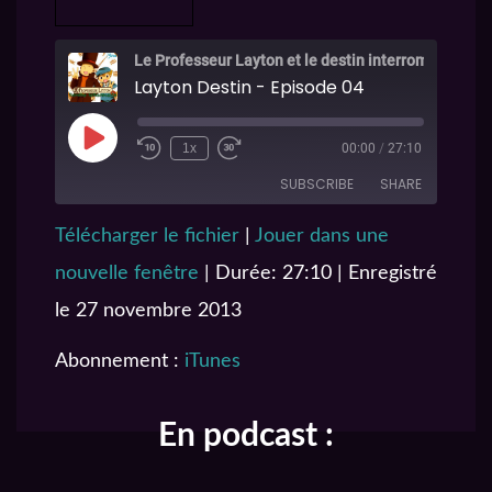
Le Professeur Layton et le destin interrompu
Layton Destin - Episode 04
1x
00:00
/
27:10
SUBSCRIBE
SHARE
Télécharger le fichier
|
Jouer dans une
SHARE
iTunes
nouvelle fenêtre
|
Durée: 27:10
|
Enregistré
RSS FEED
LINK
le 27 novembre 2013
EMBED
Abonnement :
iTunes
En podcast :