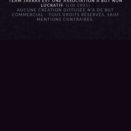
TEAM JAVRAS EST UNE ASSOCIATION À BUT NON
LUCRATIF
. (LOI 1901)
AUCUNE CRÉATION DIFFUSÉE N'A DE BUT
COMMERCIAL - TOUS DROITS RÉSERVÉS, SAUF
MENTIONS CONTRAIRES.
{{playListTitle}}
pause
play
{{ index + 1 }}
{{ track.track_title }}
{{
track.album_title }}
{{ track.lenght }}
{{getSVG(store.sr_icon_file)}}
{{button.podcast_button_name}}