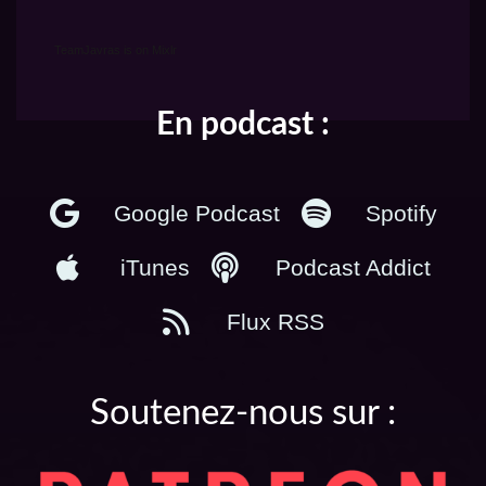
TeamJavras is on Mixlr
En podcast :
Google Podcast
Spotify
iTunes
Podcast Addict
Flux RSS
Soutenez-nous sur :