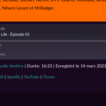
ichoult, Socolin, Neron, JPPJ, Itineris, Monololo, Resh
k, Yohann Lorant et MrBadger.
ife
Life - Épisode 03
ARE
elle fenêtre
|
Durée: 16:23
|
Enregistré le 14 mars 202
Podcast Addict
SS
|
Spotify
|
YouTube
|
iTunes
YouTube