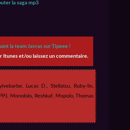
uter la saga mp3
nt la team Javras sur Tipeee !
r Itunes et/ou laissez un commentaire.
ylvebarbe, Lucas D., Stellatsu, Ruby-lin,
JPPJ, Monololo, Reshkaf, Mopolo, Thomas