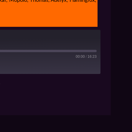
kaf, Mopolo, Thomas, Adelyx, Flamingfox,
00:00
/
16:23
1
RSS
iTunes