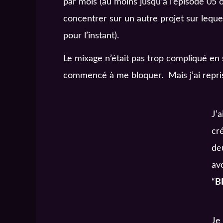
par mois (au moins jusqu’à l’épisode 05 o
concentrer sur un autre projet sur lequel 
pour l’instant).
Le mixage n’était pas trop compliqué en 
commencé à me bloquer. Mais j’ai repris
J’
cr
de
av
“
B
Je