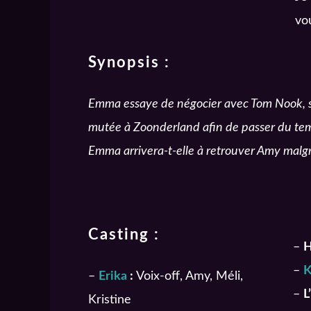
vou
Synopsis :
Emma essaye de négocier avec Tom Nook, s
mutée à Zoonderland afin de passer du te
Emma arrivera-t-elle à retrouver Amy malgr
Casting :
–
H
–
–
Erika
:
Voix-off, Amy, Méli,
–
L
Kristine