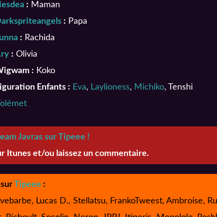
esdea
:
Maman
arkspriteangels
:
Papa
unna
:
Rachida
ry
:
Olivia
igwam :
Koko
iguration Enfants :
Eva
,
Laylioness
,
Michiko
, Tenshi
Tolémet
eam Javras sur Tipeee !
ur Itunes et/ou laissez un commentaire.
 sur
Tipeee
:
ebarbe, Lucas D., Stellatsu, FrankoTweest, Ambroise, Ru