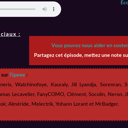
Éco
ciaux :
Vous pouvez nous aider en soutena
Partagez cet épisode, mettez une note su
, sur
Tipeee
:
ineris, Watchinofoye, Kauraly, Jill Lyandja, Sorenran, S
homas Lecavelier, FanyCOMO, Clément, Socolin, Neron, 
noir, Alméride, Melectrik, Yohann Lorant et MrBadger.