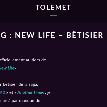
TOLEMET
 : NEW LIFE – BÊTISIER
fficiellement au tiers de
New Life
« .
 bêtisier de la saga.
il 2
» et «
Another Time
« , je
celui-là par manque de