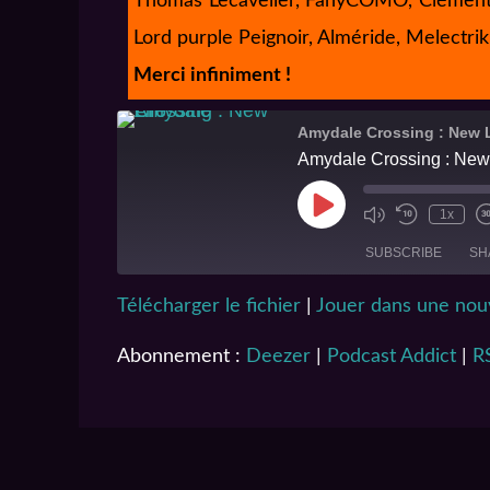
Thomas Lecavelier, FanyCOMO, Clément, R
Lord purple Peignoir, Alméride, Melectri
Merci infiniment !
Amydale Crossing : New L
Amydale Crossing : New 
1x
SUBSCRIBE
SH
Télécharger le fichier
|
Jouer dans une nouv
SHARE
Deezer
Abonnement :
Deezer
|
Podcast Addict
|
R
Spotify
LINK
RSS FEED
EMBED