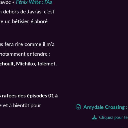
s avec «
Fénix Write : l’As
 dehors de Javras, c’est
e un bêtisier élaboré
us fera rire comme il m’a
ez notamment entendre :
choult, Michiko, Tolémet,
s ratées des épisodes 01 à
e et à bientôt pour
Amydale Crossing : 
Cliquez pour t