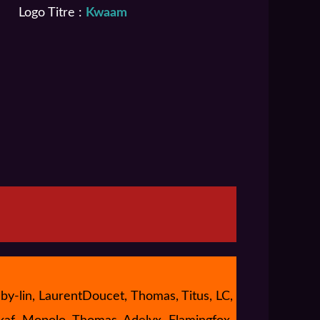
Logo Titre :
Kwaam
by-lin, LaurentDoucet, Thomas, Titus, LC,