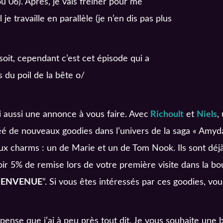
u 06). Après, je vais freiner pour me
je travaille en parallèle (je n’en dis pas plus
soit, cependant c’est cet épisode qui a
 du poil de la bête o/
ai aussi une annonce à vous faire. Avec
Richoult
et
Niels
,
éé de nouveaux goodies dans l’univers de la saga « Amydale
ux charms : un de Marie et un de Tom Nook. Ils sont déjà
oir 5% de remise lors de votre première visite dans la b
IENVENUE
”. Si vous êtes intéressés par ces goodies, v
 pense que j’ai à peu près tout dit. Je vous souhaite un