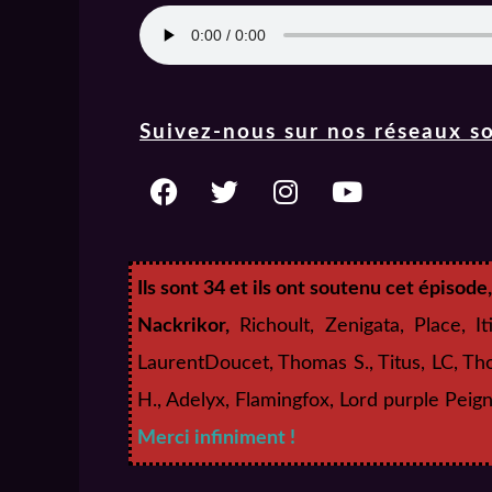
Suivez-nous sur nos réseaux so
Ils sont 34 et ils ont soutenu cet épisode
Nackrikor,
Richoult, Zenigata, Place, It
LaurentDoucet, Thomas S., Titus, LC, T
H., Adelyx, Flamingfox, Lord purple Peig
Merci infiniment !