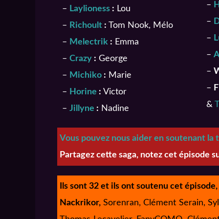
–
H
–
Laylioness
:
Lou
–
D
–
Richoult
:
Tom Nook, Mélo
–
L
–
Melectrik
:
Emma
–
A
–
Crazy
:
George
–
W
–
Michiko
:
Marie
–
F
–
Horine
:
Victor
&
–
Jillyne
:
Nadine
Vous pouvez nous aider en soutenant la t
Partagez cette saga, notez cet épisode s
Ils sont 32 et ils ont soutenu cet épisode,
Nackrikor,
Sorenran, Clément Serain, Sylv