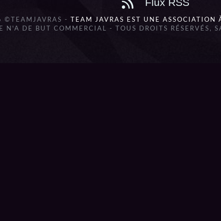
Flux RSS
6 ©TEAMJAVRAS -
TEAM JAVRAS EST UNE ASSOCIATION 
 N'A DE BUT COMMERCIAL - TOUS DROITS RÉSERVÉS, 
lbum_title }}
{{ track.lenght }}