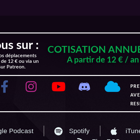
s sur :
COTISATION ANNU
nos déplacements
A partir de 12 € / an
 de 12 € ou via un
sur Patreon.
PRE
AVE
RES
le Podcast
Spotify
iTun