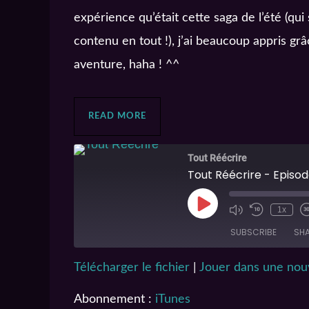
expérience qu’était cette saga de l’été (qu
contenu en tout !), j’ai beaucoup appris grâc
aventure, haha ! ^^
READ MORE
Tout Réécrire
Tout Réécrire - Episod
1x
SUBSCRIBE
SH
Télécharger le fichier
|
Jouer dans une nouv
SHARE
iTunes
Abonnement :
iTunes
RSS FEED
LINK