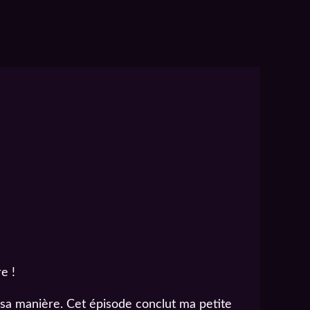
e !
à sa manière. Cet épisode conclut ma petite