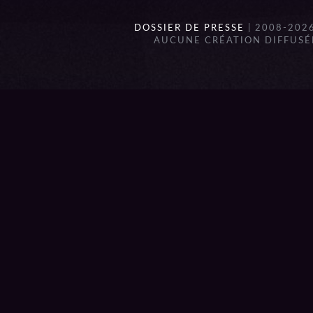
DOSSIER DE PRESSE
| 2008-202
AUCUNE CRÉATION DIFFUSÉE
{{playListTitle}}
pause
play
{{ index + 1 }}
{{ track.track_title }}
{{ track.a
{{getSVG(store.sr_icon_file)}}
{{button.podcast_button_name}}