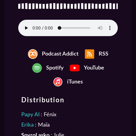
Podcast Addict
RSS
Spotify
YouTube
iTunes
Distribution
Papy Al
:
Fénix
Erika
:
Maïa
SpyroLasko
:
Julie