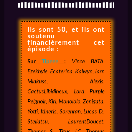
Ils sont 50, et ils ont
soutenu
financièrement cet
épisode :
Sur
Tipeee
:
Vince BATA,
Ezekhyle, Ecaterina, Kalwyn, Iarn
Mlakuss, Alexis,
CactusLibidineux, Lord Purple
Peignoir,
Kiri, Monololo, Zenigata,
Yotti, Itineris, Sorenran, Lucas D.,
Stellatsu, LaurentDoucet,
Thomas S., Titus, LC, Thomas