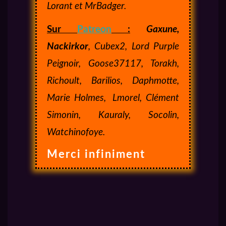
Lorant et MrBadger.
Sur
Patreon
:
Gaxune,
Nackirkor
, Cubex2, Lord Purple
Peignoir, Goose37117, Torakh,
Richoult, Barilios, Daphmotte,
Marie Holmes,
Lmorel, Clément
Simonin, Kauraly, Socolin,
Watchinofoye.
Merci infiniment