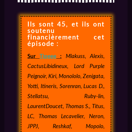
Ils sont 45, et ils ont
soutenu
financièrement cet
épisode :
Sur
Tipeee
:
Mlakuss, Alexis,
CactusLibidineux, Lord Purple
Peignoir,
Kiri, Monololo, Zenigata,
Yotti, Itineris, Sorenran, Lucas D.,
Stellatsu, Ruby-lin,
LaurentDoucet, Thomas S., Titus,
LC, Thomas Lecavelier, Neron,
JPPJ, Reshkaf, Mopolo,