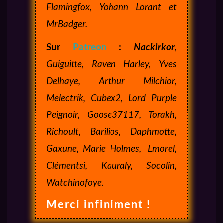
Flamingfox, Yohann Lorant et
MrBadger.
Sur
Patreon
:
Nackirkor
,
Guiguitte, Raven Harley, Yves
Delhaye, Arthur Milchior,
Melectrik, Cubex2, Lord Purple
Peignoir, Goose37117, Torakh,
Richoult, Barilios, Daphmotte,
Gaxune, Marie Holmes,
Lmorel,
Clémentsi, Kauraly, Socolin,
Watchinofoye.
Merci infiniment !