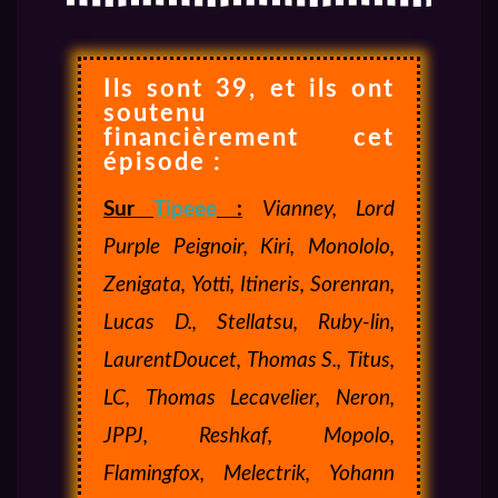
Ils sont 39, et ils ont
soutenu
financièrement cet
épisode :
Sur
Tipeee
:
Vianney, Lord
Purple Peignoir,
Kiri, Monololo,
Zenigata, Yotti, Itineris, Sorenran,
Lucas D., Stellatsu, Ruby-lin,
LaurentDoucet, Thomas S., Titus,
LC, Thomas Lecavelier, Neron,
JPPJ, Reshkaf, Mopolo,
Flamingfox, Melectrik, Yohann