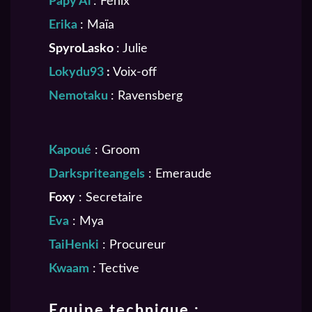
Papy Al
:
Fénix
Erika
:
Maïa
SpyroLasko
:
Julie
Lokydu93
:
Voix-off
Nemotaku
: Ravensberg
Kapoué
: Groom
Darkspriteangels
: Emeraude
Foxy
: Secretaire
Eva
: Mya
TaiHenki
: Procureur
Kwaam
: Tective
Equipe technique :