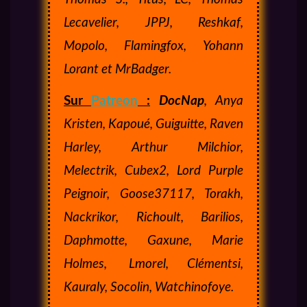
Lecavelier, JPPJ, Reshkaf,
Mopolo, Flamingfox, Yohann
Lorant et MrBadger.
Sur
Patreon
:
DocNap
, Anya
Kristen, Kapoué, Guiguitte, Raven
Harley, Arthur Milchior,
Melectrik, Cubex2, Lord Purple
Peignoir, Goose37117, Torakh,
Nackrikor, Richoult, Barilios,
Daphmotte, Gaxune, Marie
Holmes,
Lmorel, Clémentsi,
Kauraly, Socolin, Watchinofoye.