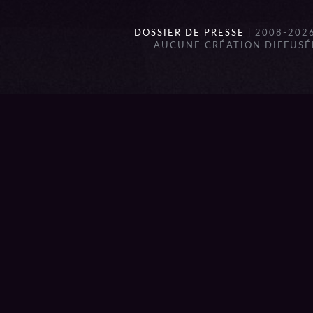
DOSSIER DE PRESSE
| 2008-202
AUCUNE CRÉATION DIFFUSÉE
{{playListTitle}}
pause
play
{{ index + 1 }}
{{ track.track_title }}
{{ track.a
{{getSVG(store.sr_icon_file)}}
{{button.podcast_button_name}}