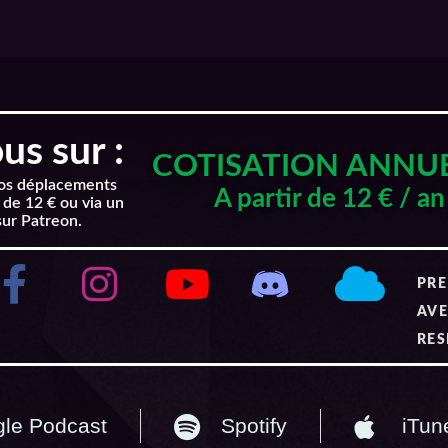
s sur :
COTISATION ANNU
nos déplacements
A partir de 12 € / an
 de 12 € ou via un
sur Patreon.
PRE
AVE
RES
le Podcast
Spotify
iTun