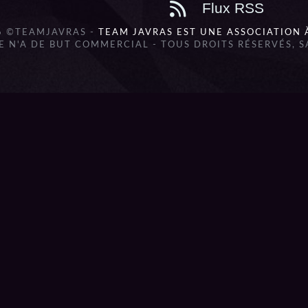
Flux RSS
6 ©TEAMJAVRAS -
TEAM JAVRAS EST UNE ASSOCIATION 
 N'A DE BUT COMMERCIAL - TOUS DROITS RÉSERVÉS, 
lbum_title }}
{{ track.lenght }}