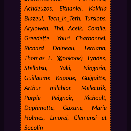
Achdeuzos, Elthaniel, Kokiria
Blazeul, Tech_in_Terh, Tursiops,
Arylowen, Thd, Aceik, Coralie,
Greedette, Youri Charbonnel,
Richard Doineau, Lerrianh,
Thomas L. (@ookook), Lyndex,
Stellatsu, Yuki, Ningario,
Guillaume Kapoué, Guiguitte,
Arthur milchior, Melectrik,
Purple Peignoir, Richoult,
Daphmotte, Gaxune, Marie
Holmes, Lmorel, Clemensi et
Socolin