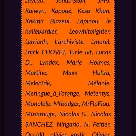
Jaycyo, Jonas-Skoll, JPPJ,
Kalwyn, Kapoué, Kesa Khan,
Kokiria Blazeul, Lapinou, le
hallebardier, Leowhitelighter,
Lerrianh, L’archiviste, Lmorel,
Loïck CHOVET, lucie lvt, Lucas
D., Lyndex, Marie Holmes,
Martine, Maxx Hultra,
Melectrik, Mélanie,
Meringue_à_l’orange, Metentys,
Monololo, Mrbadger, MrFloFlou,
Musarouge, Nicolas S., Nicolas
SANCHEZ, Ningario, N. Peltier,
Occidit, olivier kostic, Olivier,