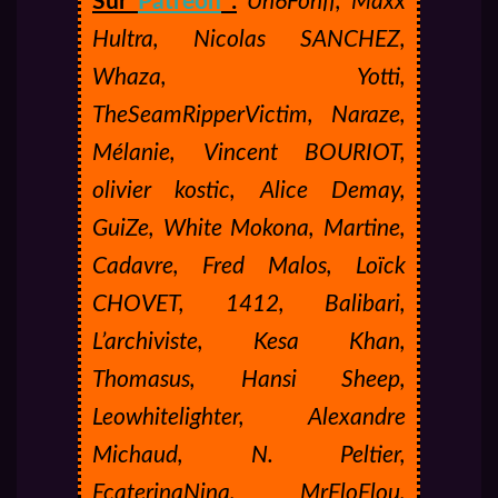
Sur
Patreon
:
Un6Fonff, Maxx
Hultra, Nicolas SANCHEZ,
Whaza, Yotti,
TheSeamRipperVictim, Naraze,
Mélanie, Vincent BOURIOT,
olivier kostic, Alice Demay,
GuiZe, White Mokona, Martine,
Cadavre, Fred Malos, Loïck
CHOVET, 1412, Balibari,
L’archiviste, Kesa Khan,
Thomasus, Hansi Sheep,
Leowhitelighter, Alexandre
Michaud, N. Peltier,
EcaterinaNina, MrFloFlou,