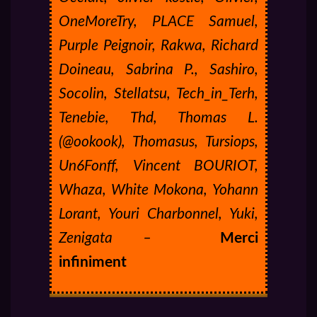
OneMoreTry, PLACE Samuel,
Purple Peignoir, Rakwa, Richard
Doineau, Sabrina P., Sashiro,
Socolin, Stellatsu, Tech_in_Terh,
Tenebie, Thd, Thomas L.
(@ookook), Thomasus, Tursiops,
Un6Fonff, Vincent BOURIOT,
Whaza, White Mokona, Yohann
Lorant, Youri Charbonnel, Yuki,
Zenigata –
Merci
infiniment