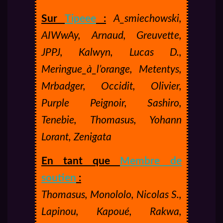
Sur
Tipeee
:
A_smiechowski,
AIWwAy, Arnaud, Greuvette,
JPPJ, Kalwyn, Lucas D.,
Meringue_à_l’orange, Metentys,
Mrbadger, Occidit, Olivier,
Purple Peignoir, Sashiro,
Tenebie, Thomasus, Yohann
Lorant, Zenigata
En tant que
Membre de
soutien
:
Thomasus, Monololo, Nicolas S.,
Lapinou, Kapoué, Rakwa,