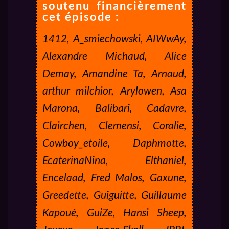
soutenu financièrement
cet épisode :
1412, A_smiechowski, AIWwAy,
Alexandre Michaud, Alice
Demay, Amandine Ta, Arnaud,
arthur milchior, Arylowen, Asa
Marona, Balibari, Cadavre,
Clairchen, Clemensi, Coralie,
Cowboy_etoile, Daphmotte,
EcaterinaNina, Elthaniel,
Encelaad, Fred Malos, Gaxune,
Greedette, Guiguitte, Guillaume
Kapoué, GuiZe, Hansi Sheep,