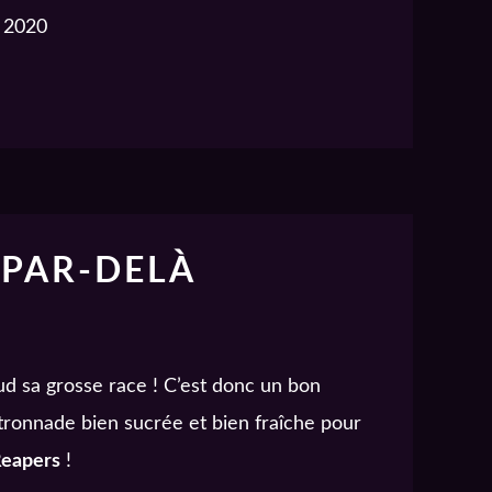
e 2020
RSS
iTunes
 PAR-DELÀ
aud sa grosse race ! C’est donc un bon
tronnade bien sucrée et bien fraîche pour
Reapers
!