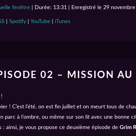
elle fenêtre
|
Durée: 13:31
|
Enregistré le 29 novembr
Podcast Addict
SS
|
Spotify
|
YouTube
|
iTunes
YouTube
PISODE 02 – MISSION AU
 !
er ! C’est l’été, on est fin juillet et on meurt tous de ch
n parc à l’ombre, ou même sur son lit avec une bonne ci
s : ainsi, je vous propose ce deuxième épisode de
Grim 