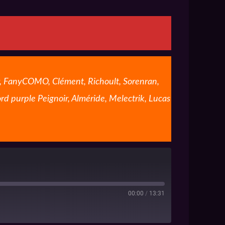
r, FanyCOMO, Clément, Richoult, Sorenran,
ord purple Peignoir, Alméride, Melectrik, Lucas
00:00
/
13:31