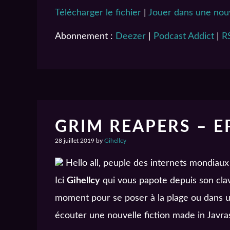
Télécharger le fichier
|
Jouer dans une nouv
SHARE
Deezer
Abonnement :
Deezer
|
Podcast Addict
|
R
Spotify
LINK
RSS FEED
EMBED
GRIM REAPERS – E
28 juillet 2019
by
Gihellcy
Hello all, peuple des internets mondiaux
Ici
Gihellcy
qui vous papote depuis son clavi
moment pour se poser à la plage ou dans u
écouter une nouvelle fiction made in Javra