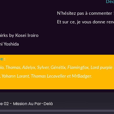
Déc
N’hésitez pas à commenter 
Et sur ce, je vous donne re
ks by Kosei Iroiro
i Yoshida
ee
:
lo, Thomas, Adelyx, Sylver, Génétix, Flamingfox, Lord purple 
., Yohann Lorant, Thomas Lecavelier et MrBadger.
e 02 - Mission Au Par-Delà