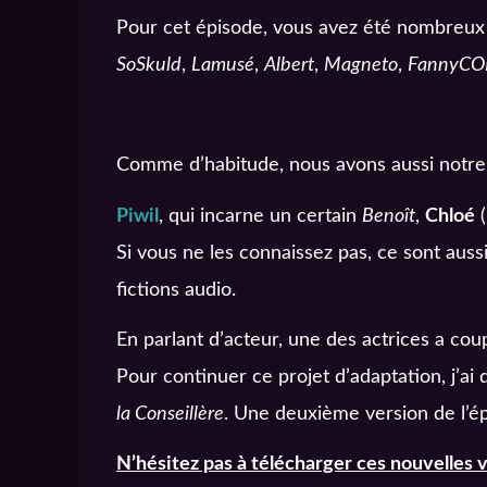
Pour cet épisode, vous avez été nombreux 
SoSkuld
,
Lamusé
,
Albert
,
Magneto
,
FannyC
Comme d’habitude, nous avons aussi notre 
Piwil
, qui incarne un certain
Benoît
,
Chloé
(
Si vous ne les connaissez pas, ce sont auss
fictions audio.
En parlant d’acteur, une des actrices a cou
Pour continuer ce projet d’adaptation, j’ai
la Conseillère
. Une deuxième version de l’ép
N’hésitez pas à télécharger ces nouvelles v