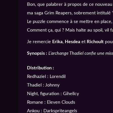
Bon, que palabrer à propos de ce nouveau
ma saga Grim Reapers, sobrement intitulé “M
Le puzzle commence à se mettre en place, l
Comment ça, qui ? Mais halte au spoil, vil f
Je remercie
Erika
,
Hesdea
et
Richoult
pour
Synopsis :
L’archange Thadiel confie une miss
Distribution :
Redhaziel : Lorendil
Thadiel : Johnny
Night, figuration : Gihellcy
Romane : Eleven Clouds
Ankou : Darkspriteangels