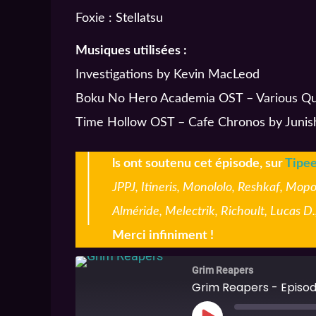
Foxie : Stellatsu
Musiques utilisées :
Investigations by Kevin MacLeod
Boku No Hero Academia OST – Various Quir
Time Hollow OST – Cafe Chronos by Junish
I
ls ont soutenu cet épisode, sur
Tipe
JPPJ, Itineris, Monololo, Reshkaf, Mopo
Alméride, Melectrik, Richoult, Lucas D
Merci infiniment !
Grim Reapers
Grim Reapers - Episod