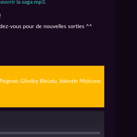
ouvrir la saga mp3.
!
ndez-vous pour de nouvelles sorties ^^
Peignoir, Gihellcy Bleizdu, Valentin Méjécase,