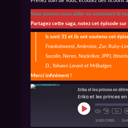
Prenez soin de vous, écoutez des fictions 
Vous pouvez nous aider en soutenant la tea
Partagez cette saga, notez cet épisode sur
I
ls sont 31 et ils ont soutenu cet épi
Frankotweest, Ambroise, Zur, Ruby-Lin
Socolin, Neron, Nackrikor, JPPJ, Itiner
D., Yohann Lorant et MrBadger.
Merci infiniment !
Erika et les princes en détr
Erika et les princes e
1x
SUBSCRIBE
SHA