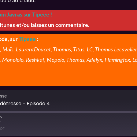
audio au chaud.
m Javras sur Tipeee !
 Itunes et/ou laissez un commentaire.
sode, sur
Tipeee
:
, Maïs, LaurentDoucet, Thomas, Titus, LC, Thomas Lecavelie
is, Monololo, Reshkaf, Mopolo, Thomas, Adelyx, Flamingfox, L
esse
n détresse - Episode 4
RE