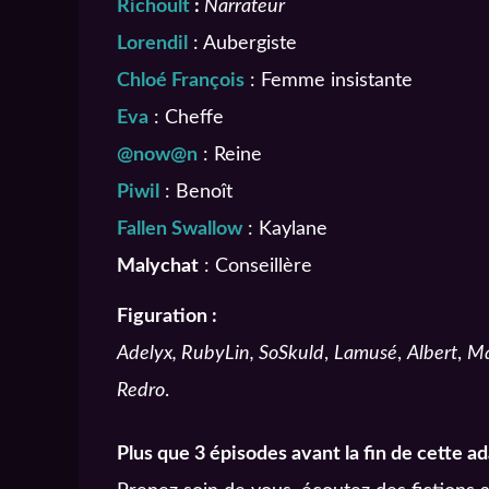
Richoult
:
Narrateur
Lorendil
: Aubergiste
Chloé François
: Femme insistante
Eva
: Cheffe
@now@n
: Reine
Piwil
: Benoît
Fallen Swallow
: Kaylane
Malychat
: Conseillère
Figuration :
Adelyx, RubyLin, SoSkuld
,
Lamusé
,
Albert
,
Ma
Redro
.
Plus que 3 épisodes avant la fin de cette ad