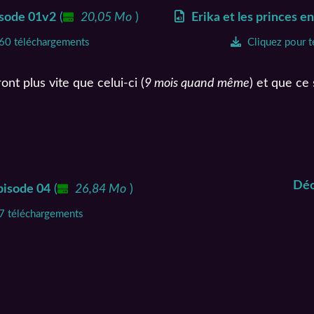
pisode 01v2
(
20,05 Mo
)
Erika et les princes e
560 téléchargements
Cliquez pour t
nt plus vite que celui-ci (
9 mois quand même
) et que c
Déc
Épisode 04
(
26,84 Mo
)
37 téléchargements