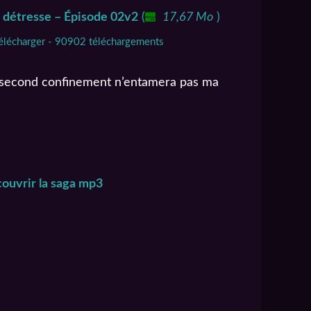
n détresse – Épisode 02v2
(
17,67 Mo
)
élécharger - 90902 téléchargements
e second confinement n’entamera pas ma
ouvrir la saga mp3