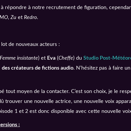
à répondre à notre recrutement de figuration, cependant
OMO
,
Zu
et
Redro
.
lot de nouveaux acteurs :
Femme insistante
) et
Eva
(
Cheffe
) du
Studio Post-Météor
i
des créateurs de fictions audio
. N’hésitez pas à faire un
pé tout moyen de la contacter. C’est son choix, je le resp
 dû trouver une nouvelle actrice, une nouvelle voix appara
isode 1 et 2 est donc disponible avec cette nouvelle voix
ersions :