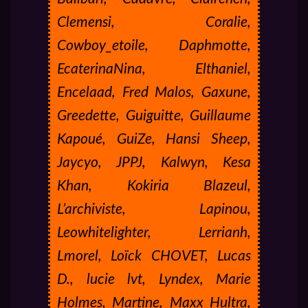
Clemensi, Coralie,
Cowboy_etoile, Daphmotte,
EcaterinaNina, Elthaniel,
Encelaad, Fred Malos, Gaxune,
Greedette, Guiguitte, Guillaume
Kapoué, GuiZe, Hansi Sheep,
Jaycyo, JPPJ, Kalwyn, Kesa
Khan, Kokiria Blazeul,
L’archiviste, Lapinou,
Leowhitelighter, Lerrianh,
Lmorel, Loïck CHOVET, Lucas
D., lucie lvt, Lyndex, Marie
Holmes, Martine, Maxx Hultra,