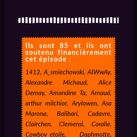
Ils sont 85 et ils ont
soutenu financièrement
cet épisode :
1412, A_smiechowski, AIWwAy,
Alexandre Michaud, Alice
Demay, Amandine Ta, Arnaud,
arthur milchior, Arylowen, Asa
Marona, Balibari, Cadavre,
Clairchen, Clemensi, Coralie,
Cowboy_etoile, Daphmotte,