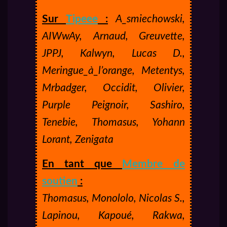
Sur
Tipeee
:
A_smiechowski,
AIWwAy, Arnaud, Greuvette,
JPPJ, Kalwyn, Lucas D.,
Meringue_à_l’orange, Metentys,
Mrbadger, Occidit, Olivier,
Purple Peignoir, Sashiro,
Tenebie, Thomasus, Yohann
Lorant, Zenigata
En tant que
Membre de
soutien
:
Thomasus, Monololo, Nicolas S.,
Lapinou, Kapoué, Rakwa,