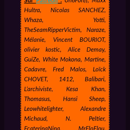
Sur
Patreon
:
Un6Fonff, Maxx
Hultra, Nicolas SANCHEZ,
Whaza, Yotti,
TheSeamRipperVictim, Naraze,
Mélanie, Vincent BOURIOT,
olivier kostic, Alice Demay,
GuiZe, White Mokona, Martine,
Cadavre, Fred Malos, Loïck
CHOVET, 1412, Balibari,
L’archiviste, Kesa Khan,
Thomasus, Hansi Sheep,
Leowhitelighter, Alexandre
Michaud, N. Peltier,
EcaterinaNina, MrFloFlou,