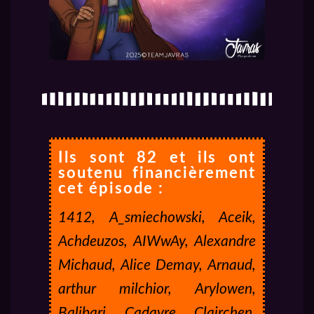
Ils sont 82 et ils ont
soutenu financièrement
cet épisode :
1412, A_smiechowski, Aceik,
Achdeuzos, AIWwAy, Alexandre
Michaud, Alice Demay, Arnaud,
arthur milchior, Arylowen,
Balibari, Cadavre, Clairchen,