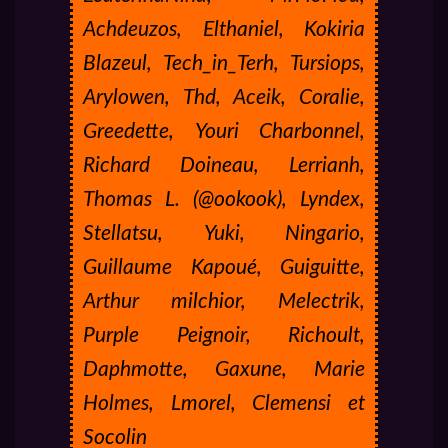
Achdeuzos, Elthaniel, Kokiria
Blazeul, Tech_in_Terh, Tursiops,
Arylowen, Thd, Aceik, Coralie,
Greedette, Youri Charbonnel,
Richard Doineau, Lerrianh,
Thomas L. (@ookook), Lyndex,
Stellatsu, Yuki, Ningario,
Guillaume Kapoué, Guiguitte,
Arthur milchior, Melectrik,
Purple Peignoir, Richoult,
Daphmotte, Gaxune, Marie
Holmes, Lmorel, Clemensi et
Socolin