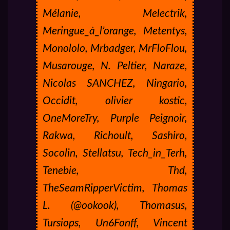
Mélanie, Melectrik,
Meringue_à_l’orange, Metentys,
Monololo, Mrbadger, MrFloFlou,
Musarouge, N. Peltier, Naraze,
Nicolas SANCHEZ, Ningario,
Occidit, olivier kostic,
OneMoreTry, Purple Peignoir,
Rakwa, Richoult, Sashiro,
Socolin, Stellatsu, Tech_in_Terh,
Tenebie, Thd,
TheSeamRipperVictim, Thomas
L. (@ookook), Thomasus,
Tursiops, Un6Fonff, Vincent