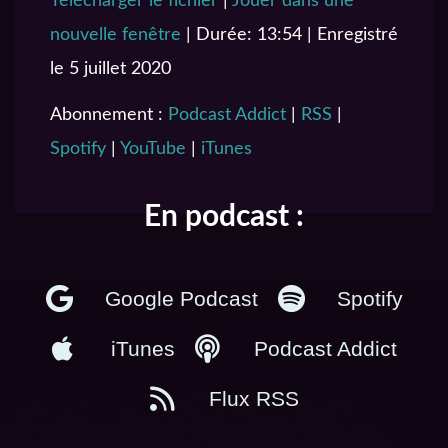
Télécharger le fichier
|
Jouer dans une
SHARE
Podcast Addict
RSS
nouvelle fenêtre
|
Durée: 13:54
|
Enregistré
Spotify
YouTube
LINK
le 5 juillet 2020
iTunes
EMBED
RSS FEED
Abonnement :
Podcast Addict
|
RSS
|
Spotify
|
YouTube
|
iTunes
En podcast :
Google Podcast
Spotify
iTunes
Podcast Addict
Flux RSS