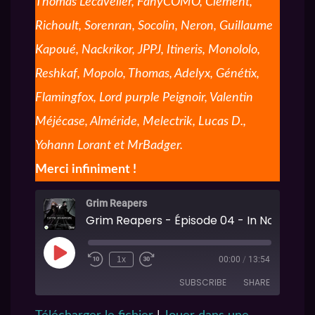
Thomas Lecavelier, FanyCOMO, Clément,
Richoult, Sorenran, Socolin, Neron, Guillaume
Kapoué, Nackrikor, JPPJ, Itineris, Monololo,
Reshkaf, Mopolo, Thomas, Adelyx, Génétix,
Flamingfox, Lord purple Peignoir, Valentin
Méjécase, Alméride, Melectrik, Lucas D.,
Yohann Lorant et MrBadger.
Merci infiniment !
Grim Reapers
1x
00:00
/
13:54
SUBSCRIBE
SHARE