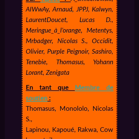
AIWwAy, Arnaud, JPPJ, Kalwyn,
LaurentDoucet, Lucas D.,
Meringue_à_l’orange, Metentys,
Mrbadger, Nicolas S., Occidit,
Olivier, Purple Peignoir, Sashiro,
Tenebie, Thomasus, Yohann
Lorant, Zenigata
En tant que
Membre de
soutien
:
Thomasus, Monololo, Nicolas
S.,
Lapinou, Kapoué, Rakwa, Cow