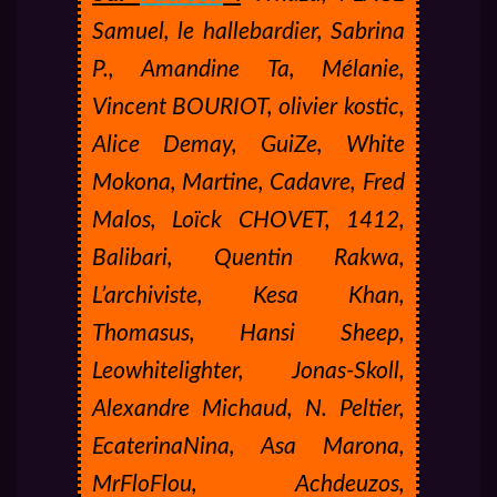
Samuel,
le hallebardier,
Sabrina
P.,
Amandine Ta,
Mélanie,
Vincent BOURIOT,
olivier kostic,
Alice Demay,
GuiZe,
White
Mokona,
Martine,
Cadavre,
Fred
Malos,
Loïck CHOVET,
1412,
Balibari,
Quentin Rakwa,
L’archiviste,
Kesa Khan,
Thomasus,
Hansi Sheep,
Leowhitelighter,
Jonas-Skoll,
Alexandre Michaud,
N. Peltier,
EcaterinaNina,
Asa Marona,
MrFloFlou,
Achdeuzos,