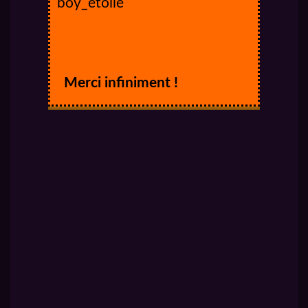
boy_etoile
Merci infiniment !