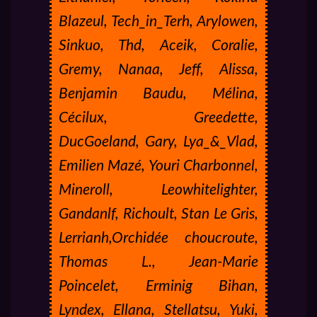
Blazeul, Tech_in_Terh, Arylowen,
Sinkuo, Thd, Aceik, Coralie,
Gremy, Nanaa, Jeff, Alissa,
Benjamin Baudu, Mélina,
Cécilux, Greedette,
DucGoeland, Gary, Lya_&_Vlad,
Emilien Mazé, Youri Charbonnel,
Mineroll, Leowhitelighter,
Gandanlf, Richoult, Stan Le Gris,
Lerrianh,Orchidée choucroute,
Thomas L., Jean-Marie
Poincelet, Erminig Bihan,
Lyndex, Ellana, Stellatsu, Yuki,