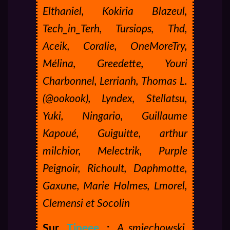
Elthaniel,
Kokiria Blazeul,
Tech_in_Terh,
Tursiops,
Thd,
Aceik,
Coralie,
OneMoreTry,
Mélina,
Greedette,
Youri
Charbonnel,
Lerrianh,
Thomas L.
(@ookook),
Lyndex,
Stellatsu,
Yuki,
Ningario,
Guillaume
Kapoué,
Guiguitte,
arthur
milchior,
Melectrik,
Purple
Peignoir,
Richoult,
Daphmotte,
Gaxune,
Marie Holmes,
Lmorel,
Clemensi et
Socolin
Sur
Tipeee
:
A_smiechowski,