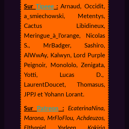
Sur
Tipeee
:
Arnaud, Occidit,
a_smiechowski, Metentys,
Cactus Libidineux,
Meringue_à_l’orange, Nicolas
S., MrBadger, Sashiro,
AlWwAy, Kalwyn, Lord Purple
Peignoir, Monololo, Zenigata,
Yotti, Lucas D.,
LaurentDoucet, Thomasus,
JPPJ et Yohann Lorant.
Sur
Patreon
:
EcaterinaNina,
Marona, MrFloFlou, Achdeuzos,
Elthaniel, Yorleen, Kokiria