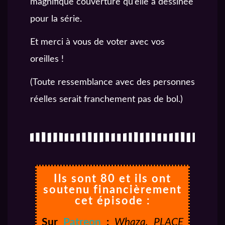
magnifique couverture qu’elle a dessinée
pour la série.
Et merci à vous de voter avec vos
oreilles !
(Toute ressemblance avec des personnes
réelles serait franchement pas de bol.)
Ils sont 80 et ils ont
soutenu financièrement
cet épisode :
Sur
Patreon
:
Whaza,
PLACE