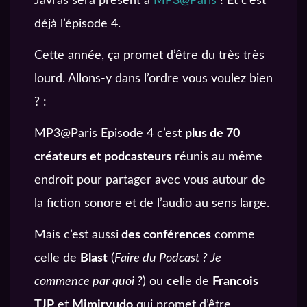
Javras sera présent à
MP3@Paris
! Et c’est
déjà l’épisode 4.
Cette année, ça promet d’être du très très
lourd. Allons-y dans l’ordre vous voulez bien
? :
MP3@Paris Episode 4 c’est
plus de 70
créateurs et podcasteurs
réunis au même
endroit pour partager avec vous autour de
la fiction sonore et de l’audio au sens large.
Mais c’est aussi
des conférences
comme
celle de
Blast
(
Faire du Podcast ? Je
commence par quoi ?
) ou celle de
Francois
TJP
et
Mimiryudo
qui promet d’être