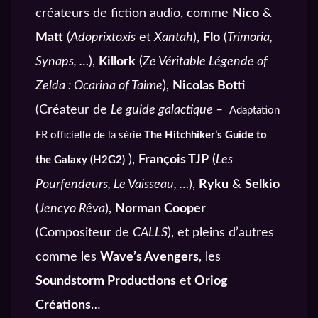
créateurs de fiction audio, comme
Nico
&
Matt
(
Adoprixtoxis
et
Xantah
),
Flo
(
Trimoria,
Synaps, …
),
Killork
(
Ze Véritable Légende of
Zelda : Ocarina of Taime
),
Nicolas Botti
(Créateur de
Le guide galactique –
Adaptation
FR officielle de la série
The Hitchhiker’s Guide to
),
François TJP
(
Les
the Galaxy (H2G2)
Pourfendeurs, Le Vaisseau, …
),
Ryku
&
Selkio
(
Jencyo Rêva
),
Norman Cooper
(Compositeur de
CALLS
), et pleins d’autres
comme les
Wave’s Avengers
, les
Soundstorm Productions
et
Oriog
Créations
…