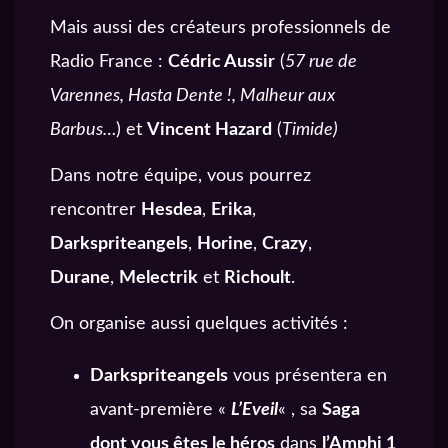
Mais aussi des créateurs professionnels de
Radio France :
Cédric Aussir
(
57 rue de
Varennes, Hasta Dente !, Malheur aux
Barbus…
) et
Vincent Hazard
(
Timide)
Dans notre équipe, vous pourrez
rencontrer
Hesdea
,
Erika
,
Darkspriteangels
,
Horine
,
Crazy
,
Durane
,
Melectrik
et
Richoult
.
On organise aussi quelques activités :
Darkspriteangels
vous présentera en
avant-première «
L’Eveil
« , sa
Saga
dont vous êtes le héros
dans
l’Amphi 1