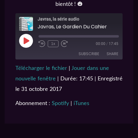
bientôt ! 🎃
Javras, la série audio
Javras, Le Gardien Du Cahier
1x
00:00
/
17:45
SUBSCRIBE
SHARE
Télécharger le fichier
|
Jouer dans une
SHARE
Spotify
iTunes
nouvelle fenêtre
|
Durée: 17:45
|
Enregistré
RSS FEED
LINK
le 31 octobre 2017
EMBED
Abonnement :
Spotify
|
iTunes