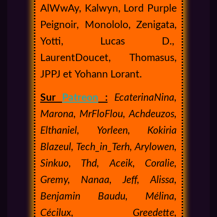
AlWwAy, Kalwyn, Lord Purple
Peignoir, Monololo, Zenigata,
Yotti, Lucas D.,
LaurentDoucet, Thomasus,
JPPJ et Yohann Lorant.
Sur
Patreon
:
EcaterinaNina,
Marona, MrFloFlou, Achdeuzos,
Elthaniel, Yorleen, Kokiria
Blazeul, Tech_in_Terh, Arylowen,
Sinkuo, Thd, Aceik, Coralie,
Gremy, Nanaa, Jeff, Alissa,
Benjamin Baudu, Mélina,
Cécilux, Greedette,