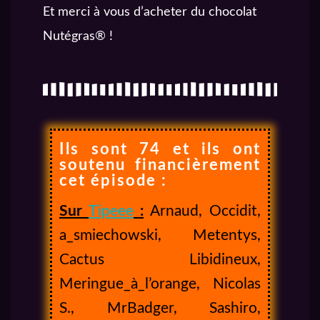
Et merci à vous d’acheter du chocolat
Nutégras® !
Ils sont 74 et ils ont
soutenu financièrement
cet épisode :
Sur
Tipeee
:
Arnaud, Occidit,
a_smiechowski, Metentys,
Cactus Libidineux,
Meringue_à_l’orange, Nicolas
S., MrBadger, Sashiro,