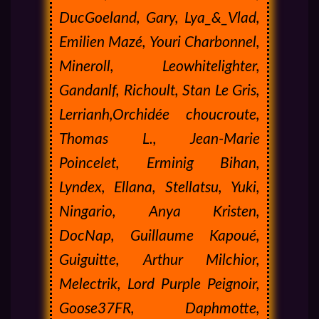
DucGoeland, Gary, Lya_&_Vlad,
Emilien Mazé, Youri Charbonnel,
Mineroll, Leowhitelighter,
Gandanlf, Richoult, Stan Le Gris,
Lerrianh,Orchidée choucroute,
Thomas L., Jean-Marie
Poincelet, Erminig Bihan,
Lyndex, Ellana, Stellatsu, Yuki,
Ningario, Anya Kristen,
DocNap, Guillaume Kapoué,
Guiguitte, Arthur Milchior,
Melectrik, Lord Purple Peignoir,
Goose37FR, Daphmotte,