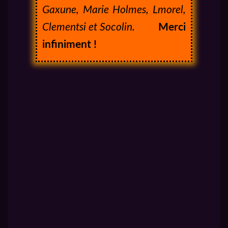
Gaxune, Marie Holmes, Lmorel,
Clementsi et Socolin.
Merci
infiniment !