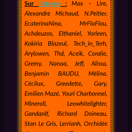
Sur
Patreon
:
Max – Lire,
Alexandre Michaud, N.Peltier,
EcaterinaNina, MrFloFlou,
Achdeuzos, Elthaniel, Yorleen,
Kokiria Blazeul, Tech_in_Terh,
Arylowen, Thd, Aceik, Coralie,
Gremy, Nanaa, Jeff, Alissa,
Benjamin BAUDU, Mélina,
Cécilux, Greedette, Gary,
Emilien Mazé, Youri Charbonnel,
Mineroll, Leowhitelighter,
Gandanlf, Richard Doineau,
Stan Le Gris, Lerrianh, Orchidée