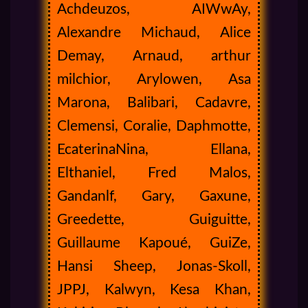
Achdeuzos, AIWwAy,
Alexandre Michaud, Alice
Demay, Arnaud, arthur
milchior, Arylowen, Asa
Marona, Balibari, Cadavre,
Clemensi, Coralie, Daphmotte,
EcaterinaNina, Ellana,
Elthaniel, Fred Malos,
Gandanlf, Gary, Gaxune,
Greedette, Guiguitte,
Guillaume Kapoué, GuiZe,
Hansi Sheep, Jonas-Skoll,
JPPJ, Kalwyn, Kesa Khan,