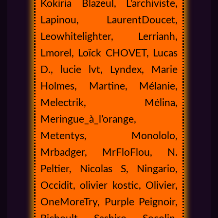
Kokiria Blazeul, L’archiviste,
Lapinou, LaurentDoucet,
Leowhitelighter, Lerrianh,
Lmorel, Loïck CHOVET, Lucas
D., lucie lvt, Lyndex, Marie
Holmes, Martine, Mélanie,
Melectrik, Mélina,
Meringue_à_l’orange,
Metentys, Monololo,
Mrbadger, MrFloFlou, N.
Peltier, Nicolas S, Ningario,
Occidit, olivier kostic, Olivier,
OneMoreTry, Purple Peignoir,