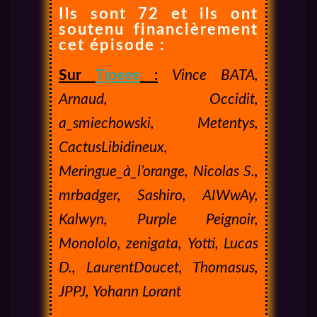
Ils sont 72 et ils ont
soutenu financièrement
cet épisode :
Sur
Tipeee
:
Vince BATA,
Arnaud, Occidit,
a_smiechowski, Metentys,
CactusLibidineux,
Meringue_à_l’orange, Nicolas S.,
mrbadger, Sashiro, AIWwAy,
Kalwyn, Purple Peignoir,
Monololo, zenigata, Yotti, Lucas
D., LaurentDoucet, Thomasus,
JPPJ, Yohann Lorant