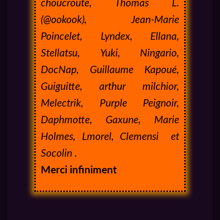
choucroute, Thomas L.
(@ookook), Jean-Marie
Poincelet, Lyndex, Ellana,
Stellatsu, Yuki, Ningario,
DocNap, Guillaume Kapoué,
Guiguitte, arthur milchior,
Melectrik, Purple Peignoir,
Daphmotte, Gaxune, Marie
Holmes, Lmorel, Clemensi et
Socolin
.
Merci infiniment