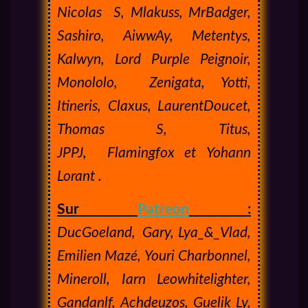
Nicolas S, Mlakuss, MrBadger,
Sashiro, AiwwAy, Metentys,
Kalwyn, Lord Purple Peignoir,
Monololo, Zenigata, Yotti,
Itineris, Claxus, LaurentDoucet,
Thomas S, Titus,
JPPJ, Flamingfox et Yohann
Lorant
.
Sur
Patreon
:
DucGoeland,
Gary, Lya_&_Vlad,
Emilien Mazé, Youri Charbonnel,
Mineroll, Iarn Leowhitelighter,
Gandanlf, Achdeuzos, Guelik Ly,