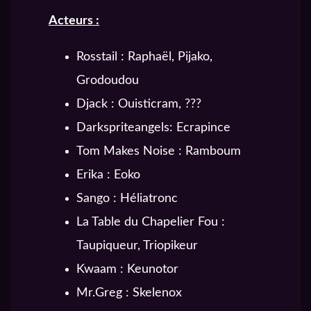
Acteurs :
Rosstail : Raphaël, Pijako,
Grodoudou
Djack : Ouisticram, ???
Darkspriteangels: Ecrapince
Tom Makes Noise : Ramboum
Erika : Eoko
Sango : Héliatronc
La Table du Chapelier Fou :
Taupiqueur, Triopikeur
Kwaam : Keunotor
Mr.Greg : Skelenox