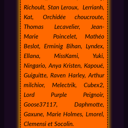
Richoult, Stan Leroux, Lerrianh,
Kat, Orchidée choucroute,
Thomas Lecavelier, Jean-
Marie Poincelet, Mathéo
Beslot, Erminig Bihan, Lyndex,
Ellana, MissKami, Yuki,
Ningario, Anya Kristen, Kapoué,
Guiguitte, Raven Harley, Arthur
milchior, Melectrik, Cubex2,
Lord Purple Peignoir,
Goose37117, Daphmotte,
Gaxune, Marie Holmes, Lmorel,
Clemensi et Socolin.