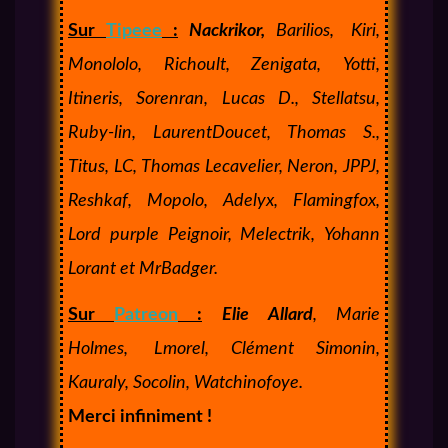
Sur
Tipeee
:
Nackrikor,
Barilios,
Kiri,
Monololo, Richoult, Zenigata, Yotti,
Itineris, Sorenran, Lucas D., Stellatsu,
Ruby-lin, LaurentDoucet, Thomas S.,
Titus, LC, Thomas Lecavelier, Neron, JPPJ,
Reshkaf, Mopolo, Adelyx, Flamingfox,
Lord purple Peignoir, Melectrik, Yohann
Lorant et MrBadger.
Sur
Patreon
:
Elie Allard
, Marie
Holmes,
Lmorel, Clément Simonin,
Kauraly, Socolin, Watchinofoye.
Merci infiniment !