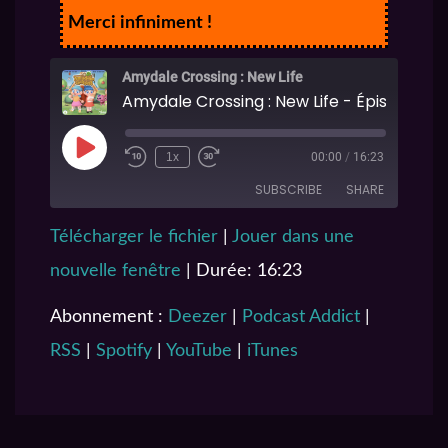
Merci infiniment !
Amydale Crossing : New Life
Amydale Crossing : New Life - Épisode 06
1x
00:00
/
16:23
SUBSCRIBE
SHARE
Télécharger le fichier
|
Jouer dans une
SHARE
Deezer
Podcast Addict
nouvelle fenêtre
|
Durée: 16:23
RSS
Spotify
LINK
YouTube
iTunes
Abonnement :
Deezer
|
Podcast Addict
|
EMBED
RSS FEED
RSS
|
Spotify
|
YouTube
|
iTunes