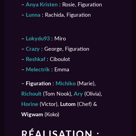
–
Anya Kristen
: Rosie, Figuration
–
Lunna
: Rachida, Figuration
–
Lokydu93
: Miro
–
Crazy
: George, Figuration
–
Reshkaf
: Ciboulot
–
Melectrik
: Emma
–
Figuration
:
Michiko
(Marie),
Richoult
(Tom Nook),
Ary
(Olivia),
Horine
(Victor),
Lutom
(Chef) &
Wigwam
(Koko)
RÉALISATION :