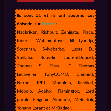
Ils sont 31 et ils ont soutenu cet
épisode, sur
Tipeee
:
Nackrikor,
Richoult, Zenigata, Place,
Itineris, Watchinofoye, Jill Lyandja,
Sorenran, Sylvebarbe, Lucas D.,
Stellatsu, Ruby-lin, LaurentDoucet,
Thomas S., Titus, LC, Thomas
Lecavelier, FanyCOMO, Clément,
Neron, JPPJ, Monololo, Reshkaf,
Mopolo, Adelyx, Flamingfox, Lord
purple Peignoir, Alméride, Melectrik,
Yohann Lorant et MrBadger.