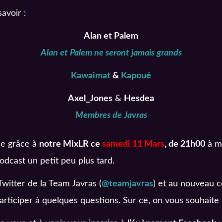
avoir :
Alan et Palem
Alan et Palem ne seront jamais grands
Kawaimat
&
Kapoué
Axel_Jones
&
Hesdea
Membres de Javras
ée grâce à
notre MixLR ce
samedi 11 Mars
, de 21h00
à m
dcast un petit peu plus tard.
witter de la Team Javras (
@teamjavras
) et au nouveau c
articiper à quelques questions. Sur ce, on vous souhaite