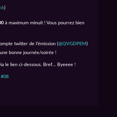
ok
)
00
à maximum minuit ! Vous pourrez bien
ompte twitter de l’émission (
@QVGDPEM
)
 une bonne journée/soirée !
via le lien ci-dessous. Bref… Byeeee !
 #08