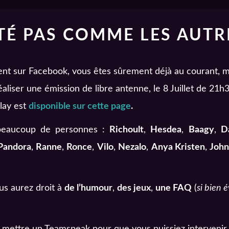
’ÉTÉ PAS COMME LES AUTR
ent sur Facebook, vous êtes sûrement déjà au courant, ma
aliser une émission de libre antenne, le 8 Juillet de 21
play est
disponible sur cette page
.
 beaucoup de personnes :
Richoult
,
Hesdea
,
Baagy
,
D
 Pandora
,
Ranne
,
Ronce
,
Vilo
,
Nezalo
,
Anya Kristen
,
John
us aurez droit à
de l’humour
,
des jeux
,
une FAQ
(
si bien 
de mettre un Teamspeak pour que vous puissiez interveni