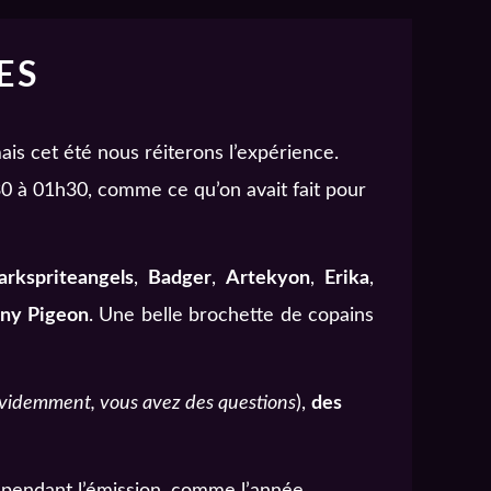
ES
is cet été nous réiterons l’expérience.
h30 à 01h30, comme ce qu’on avait fait pour
arkspriteangels
,
Badger
,
Artekyon
,
Erika
,
ny Pigeon
. Une belle brochette de copains
évidemment, vous avez des questions
),
des
r pendant l’émission, comme l’année