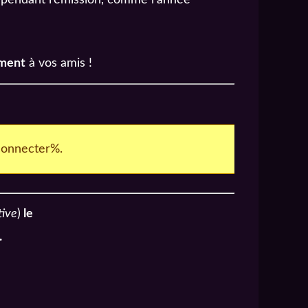
ement
à vos amis !
connecter%.
tive
)
le
.