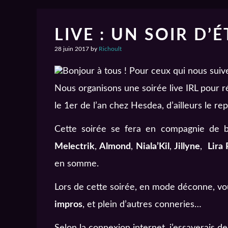
LIVE : UN SOIR D
28 juin 2017
by
Richoult
Bonjour à tous ! Pour ceux qui nous suiv
Nous organisons une soirée live IRL pour ré
le 1er de l’an chez Hesdea, d’ailleurs le re
Cette soirée se fera en compagnie de
Melectrik
,
Almond
,
Niala’Kil
,
Jillyne
,
Lira
en somme.
Lors de cette soirée, en mode déconne, vo
impros
, et plein d’autres conneries…
Selon la connexion internet, j’essayerais 