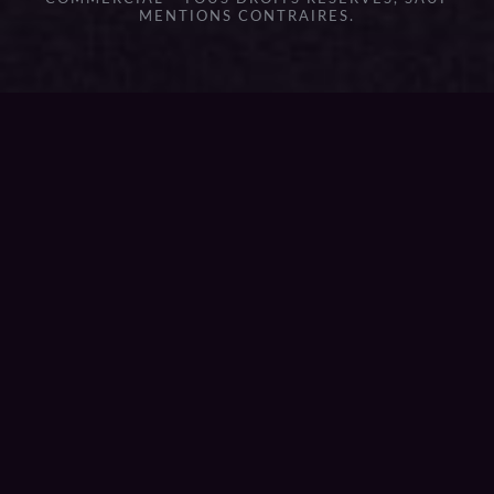
MENTIONS CONTRAIRES.
{{playListTitle}}
pause
play
{{ index + 1 }}
{{ track.track_title }}
{{
track.album_title }}
{{ track.lenght }}
{{getSVG(store.sr_icon_file)}}
{{button.podcast_button_name}}