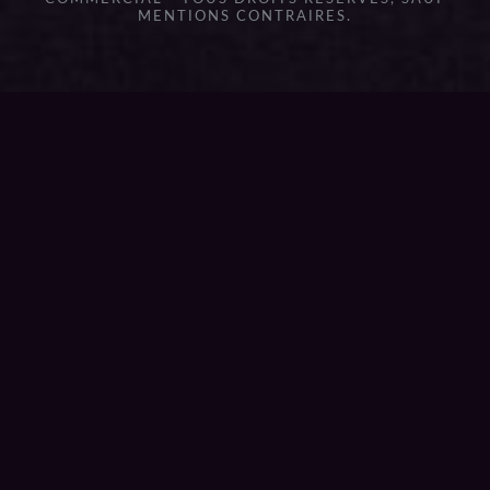
MENTIONS CONTRAIRES.
{{playListTitle}}
pause
play
{{ index + 1 }}
{{ track.track_title }}
{{
track.album_title }}
{{ track.lenght }}
{{getSVG(store.sr_icon_file)}}
{{button.podcast_button_name}}