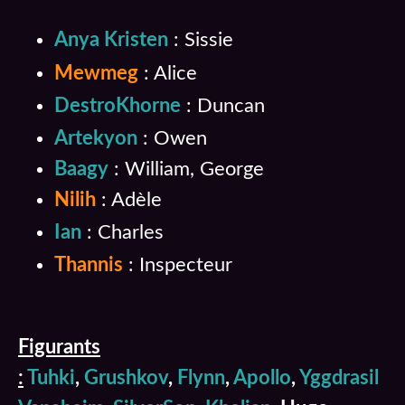
Anya Kristen
: Sissie
Mewmeg
: Alice
DestroKhorne
: Duncan
Artekyon
: Owen
Baagy
: William, George
Nilih
: Adèle
Ian
: Charles
Thannis
: Inspecteur
Figurants
:
Tuhki
,
Grushkov
,
Flynn
,
Apollo
,
Yggdrasil