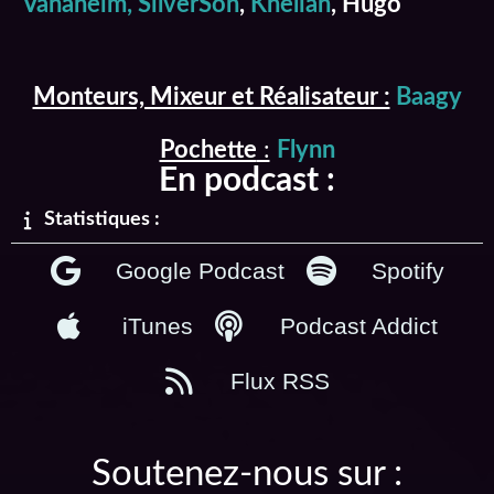
Vanaheim,
SilverSon
,
Khelian
, Hugo
Monteurs, Mixeur et Réalisateur :
Baagy
Pochette
:
Flynn
En podcast :
Statistiques :
Google Podcast
Spotify
iTunes
Podcast Addict
Flux RSS
Soutenez-nous sur :