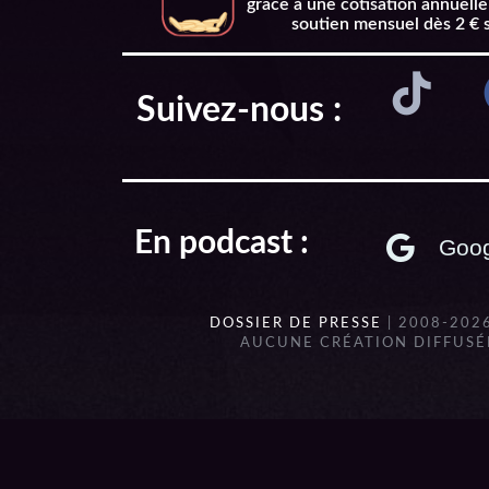
grâce à une cotisation annuelle
soutien mensuel dès 2 € 
Suivez-nous :
En podcast :
Goog
DOSSIER DE PRESSE
| 2008-202
AUCUNE CRÉATION DIFFUSÉE
{{playListTitle}}