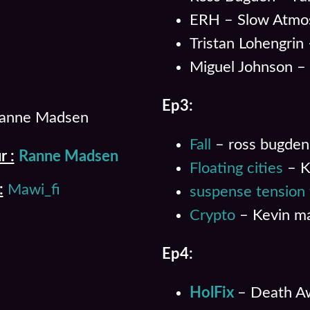
ERH – Slow Atmo
Tristan Lohengrin
Miguel Johnson –
Ep3:
 Ranne Madsen
Fall
– ross bugden
r :
Ranne Madsen
Floating cities
– K
:
Mawi_fi
suspense tension 
Crypto
– Kevin m
Ep4:
HolFix
– Death Aw