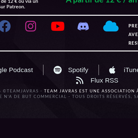
 de 12 € ou via un
sur Patreon.
PRE
AVE
RES
le Podcast
Spotify
iTun
Flux RSS
6 ©TEAMJAVRAS -
TEAM JAVRAS EST UNE ASSOCIATION 
 N'A DE BUT COMMERCIAL - TOUS DROITS RÉSERVÉS, 