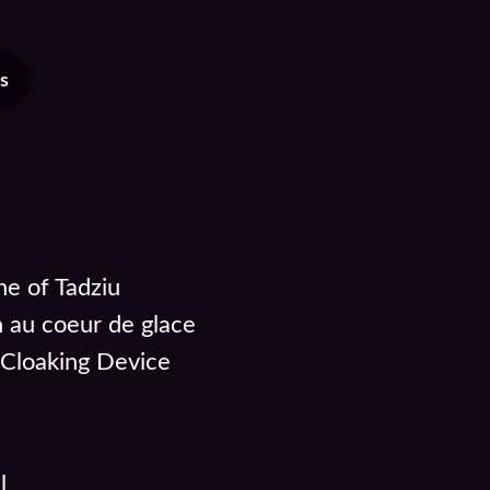
s
ne of Tadziu
n au coeur de glace
 Cloaking Device
l