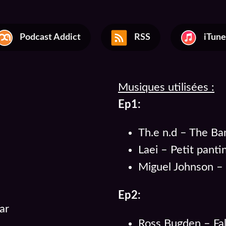
Podcast Addict
RSS
iTune
Musiques utilisées :
Ep1:
Th.e n.d – The Ba
Laei – Petit panti
Miguel Johnson –
Ep2:
ar
Ross Bugden – Fal