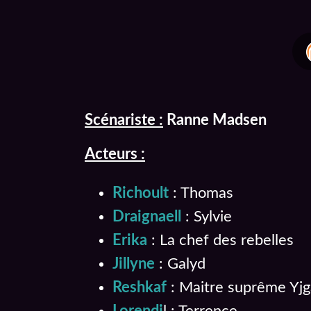
Scénariste :
Ranne Madsen
Acteurs :
Richoult
: Thomas
Draignaell
: Sylvie
Erika
: La chef des rebelles
Jillyne
: Galyd
Reshkaf
: Maitre suprême Yjg
Lorendi
l : Terrence