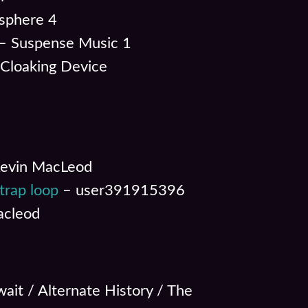
sphere 4
 – Suspense Music 1
 Cloaking Device
evin MacLeod
trap loop
– user391915396
acleod
ait / Alternate History / The