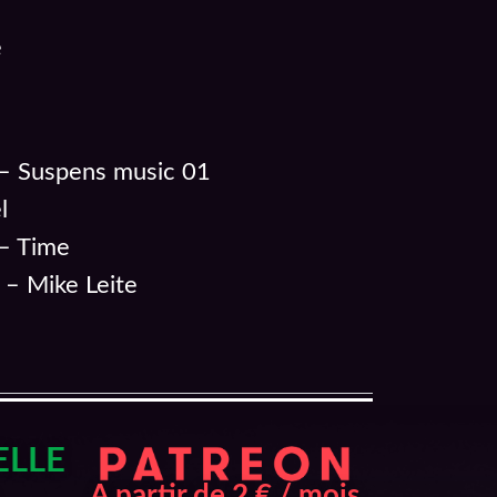
e
 – Suspens music 01
l
 – Time
– Mike Leite
ELLE
A partir de 2 € / mois