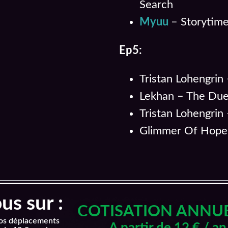
Search
Myuu
– Storytim
Ep5:
Tristan Lohengrin
Lekhan – The Due
Tristan Lohengrin
Glimmer Of Hope 
s sur :
COTISATION ANNU
nos déplacements
A partir de 12 € / an