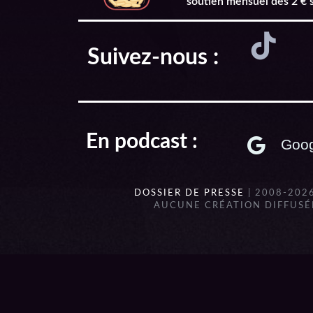
soutien mensuel dès 2 € 
Suivez-nous :
En podcast :
Goog
DOSSIER DE PRESSE
| 2008-202
AUCUNE CRÉATION DIFFUSÉE
{{playListTitle}}