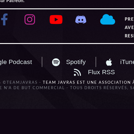
sur Patreon.
PRE
AVE
RES
le Podcast
Spotify
iTun
Flux RSS
6 ©TEAMJAVRAS -
TEAM JAVRAS EST UNE ASSOCIATION 
 N'A DE BUT COMMERCIAL - TOUS DROITS RÉSERVÉS, 