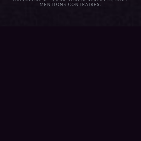
MENTIONS CONTRAIRES.
{{playListTitle}}
pause
play
{{ index + 1 }}
{{ track.track_title }}
{{
track.album_title }}
{{ track.lenght }}
{{getSVG(store.sr_icon_file)}}
{{button.podcast_button_name}}