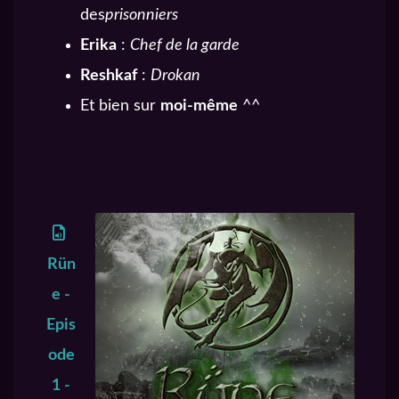
des
prisonniers
Erika
:
Chef de la garde
Reshkaf
:
Drokan
Et bien sur
moi-même
^^
Rün
e -
Epis
ode
1 -