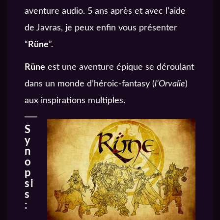
aventure audio. 5 ans après et avec l’aide
de Javras, je peux enfin vous présenter
“
Rüne
”.
Rüne
est une aventure épique se déroulant
dans un monde d’héroic-fantasy (
l’Orvalie
)
aux inspirations multiples.
S
y
n
o
p
si
s
: