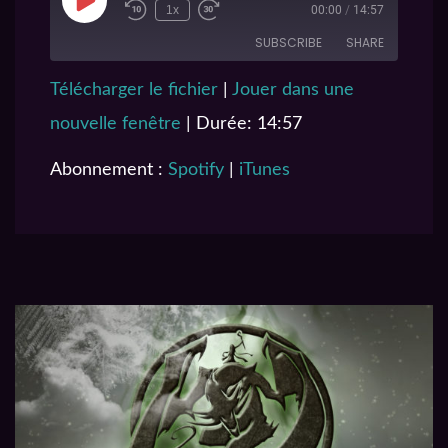
1x
00:00
/
14:57
SUBSCRIBE
SHARE
Télécharger le fichier
|
Jouer dans une
SHARE
Spotify
iTunes
nouvelle fenêtre
|
Durée: 14:57
RSS FEED
LINK
Abonnement :
Spotify
|
iTunes
EMBED