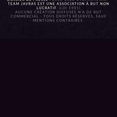
TEAM JAVRAS EST UNE ASSOCIATION À BUT NON
LUCRATIF
. (LOI 1901)
AUCUNE CRÉATION DIFFUSÉE N'A DE BUT
COMMERCIAL - TOUS DROITS RÉSERVÉS, SAUF
MENTIONS CONTRAIRES.
{{playListTitle}}
pause
play
{{ index + 1 }}
{{ track.track_title }}
{{
track.album_title }}
{{ track.lenght }}
{{getSVG(store.sr_icon_file)}}