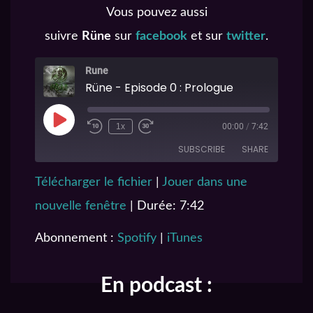
Vous pouvez aussi
suivre
Rüne
sur
facebook
et sur
twitter
.
Rune
Rüne - Episode 0 : Prologue
1x
00:00
/
7:42
SUBSCRIBE
SHARE
Télécharger le fichier
|
Jouer dans une
SHARE
Spotify
iTunes
nouvelle fenêtre
|
Durée: 7:42
RSS FEED
LINK
Abonnement :
Spotify
|
iTunes
EMBED
En podcast :