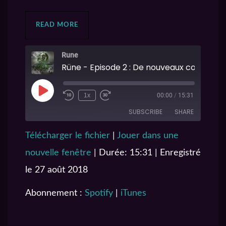
READ MORE
Rune
1x
00:00
/
15:31
SUBSCRIBE
SHARE
Télécharger le fichier
|
Jouer dans une
SHARE
Spotify
iTunes
nouvelle fenêtre
|
Durée: 15:31
|
Enregistré
RSS FEED
LINK
le 27 août 2018
EMBED
Abonnement :
Spotify
|
iTunes