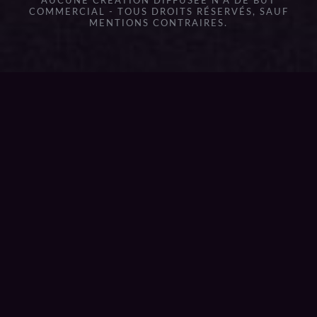
AUCUNE CRÉATION DIFFUSÉE N'A DE BUT
COMMERCIAL - TOUS DROITS RÉSERVÉS, SAUF
MENTIONS CONTRAIRES.
{{playListTitle}}
pause
play
{{ index + 1 }}
{{ track.track_title }}
{{
track.album_title }}
{{ track.lenght }}
{{getSVG(store.sr_icon_file)}}
{{button.podcast_button_name}}