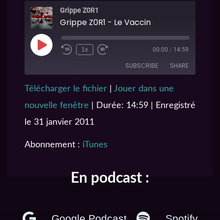
Grippe Z0R1
Grippe Z0R1 - Le Vaccin
1x
00:00
/
14:59
SUBSCRIBE
SHARE
Télécharger le fichier
|
Jouer dans une
SHARE
iTunes
nouvelle fenêtre
|
Durée: 14:59
|
Enregistré
RSS FEED
LINK
le 31 janvier 2011
EMBED
Abonnement :
iTunes
En podcast :
Google Podcast
Spotify