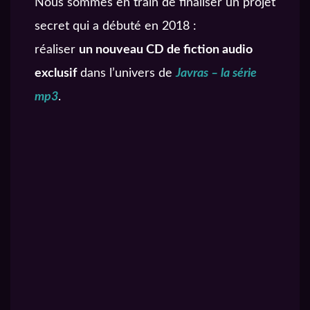
précédentes.
Nous sommes en train de finaliser un projet
secret qui a débuté en 2018 :
7€ – Auditeur de
réaliser
un nouveau CD de fiction audio
Monos
exclusif
dans l’univers de
Javras – la série
Vous recevrez le CD
mp3
.
Drama : CINQ,
NORMA et La Foret.
+ la contrepartie
Auditeur attachant.
10€ – Auditeur
mélomane
Vous recevrez par mail
la bande originale de