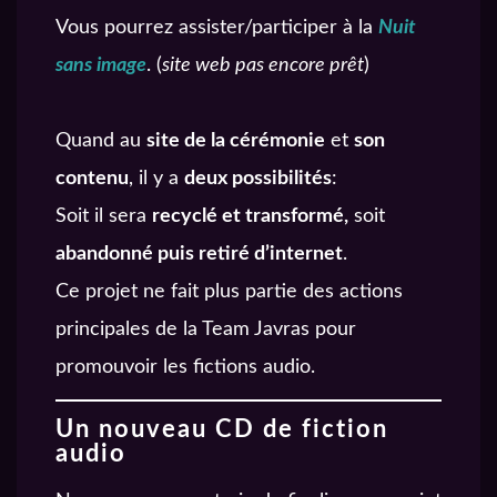
Vous pourrez assister/participer à la
Nuit
contrepartie
sans image
. (
site web pas encore prêt
)
précédente.
3€ – Auditeur badgé
Quand au
site de la cérémonie
et
son
Vous recevrez un
contenu
, il y a
deux possibilités
:
badge Javras.
Soit il sera
recyclé et transformé,
soit
+ Les contreparties
abandonné puis retiré d’internet
.
précédentes.
Ce projet ne fait plus partie des actions
principales de la Team Javras pour
6€ – Auditeur médaillé
promouvoir les fictions audio.
Vous recevrez les
quatres badges Layton
Un nouveau CD de fiction
audio
+ Les contreparties