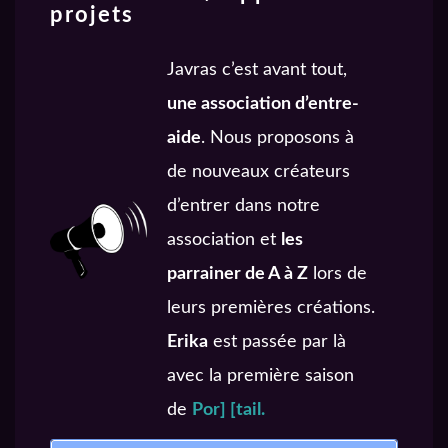
projets
Auditeur attachant.
Javras c’est avant tout,
20€ – Producteur
une association d’entre-
Vous êtes crédités EN
aide
. Nous proposons à
TOUT PREMIER ET
de nouveaux créateurs
BIEN EN AVANT sur
d’entrer dans notre
nos éditos et com’
association et
les
indiquant les sorties
parrainer de A à Z
lors de
d’épisodes.
leurs premières créations.
+ la contrepartie
Erika
est passée par là
Auditeur TEST.
avec la première saison
de
Por] [tail.
30€ – Dieu