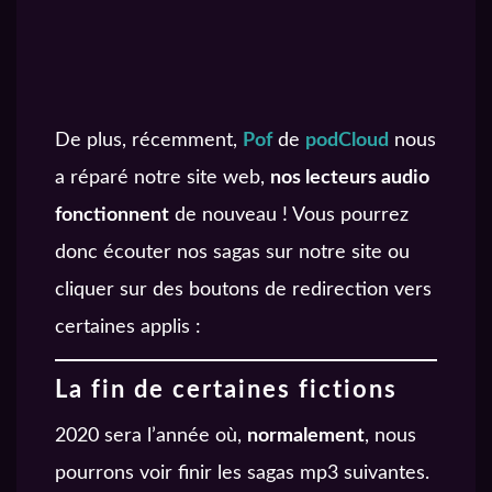
Une publication partagée par Team Javras (@teamjavras)
l
De plus, récemment,
Pof
de
podCloud
nous
a réparé notre site web,
nos lecteurs audio
fonctionnent
de nouveau ! Vous pourrez
donc écouter nos sagas sur notre site ou
cliquer sur des boutons de redirection vers
certaines applis :
La fin de certaines fictions
2020 sera l’année où,
normalement
, nous
pourrons voir finir les sagas mp3 suivantes.