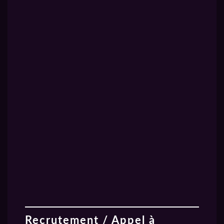
CINQ composée par
Prototype non définitif. – Cliquez sur
Niala’Kil en MP3 et
l’image pour agrandir.
WAV.
+ la contrepartie
Auditeur attachant.
15€ – Auditeur TEST
Vous avez la possibilité
de participer a nos
sessions d’écoutes
test, WIP, amélioration
d’épisodes sur notre
discord.
Recrutement / Appel à
+ la contrepartie