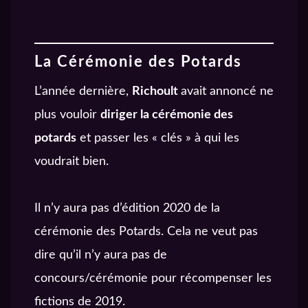
1€ – Auditeur
Soutenez la Team Javras et obtenez des
avant-premières et d’autres contreparties !
Privilégié
Vous avez accès à la
La Cérémonie des Potards
prochaine avant-
L’année dernière,
Richoult
avait annoncé ne
première (~ 3 jours
plus vouloir
diriger la cérémonie des
avant la sortie
potards
et passer les « clés » à qui les
officielle).
voudrait bien.
2€ – Auditeur
Il n’y aura pas d’édition 2020 de la
Attachant
cérémonie des Potards. Cela ne veut pas
On vous envoie un
dire qu’il n’y aura pas de
autocollant Javras
concours/cérémonie pour récompenser les
(Rond – 9,5cm de
fictions de 2019.
diamètre) + La