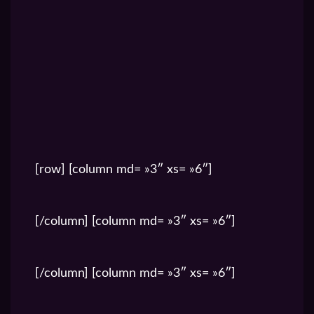
[row] [column md= »3″ xs= »6″]
SUR ITUNES
[/column] [column md= »3″ xs= »6″]
SUR SPOTIFY
[/column] [column md= »3″ xs= »6″]
FLUX RSS