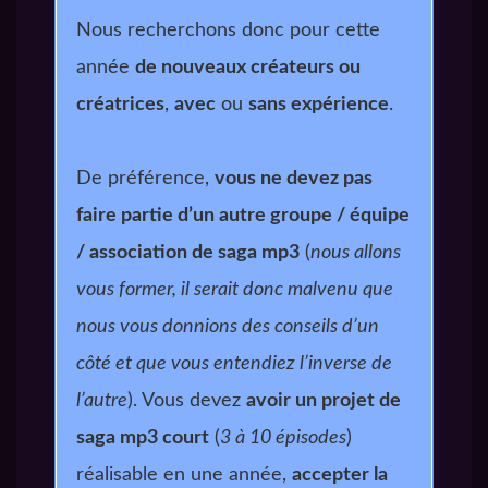
Comme le producteur,
Nous recherchons donc pour cette
sauf que si un jour on
année
de nouveaux créateurs ou
vous croise en
créatrices
,
avec
ou
sans expérience
.
convention, on se
prosternera devant
De préférence,
vous ne devez pas
vous.
faire partie d’un autre groupe / équipe
vous
/ association de saga mp3
(
nous allons
êtes crédités sur nos éditos et com’
vous former, il serait donc malvenu que
indiquant les sorties d’épisodes !
nous vous donnions des conseils d’un
un tip régulier
côté et que vous entendiez l’inverse de
Tipeurs
notre
l’autre
). Vous devez
avoir un projet de
discord.
saga mp3 court
(
3 à 10 épisodes
)
réalisable en une année,
accepter la