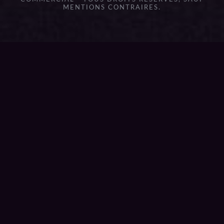
MENTIONS CONTRAIRES.
{{playListTitle}}
pause
play
{{ index + 1 }}
{{ track.track_title }}
{{
track.album_title }}
{{ track.lenght }}
{{getSVG(store.sr_icon_file)}}
{{button.podcast_button_name}}