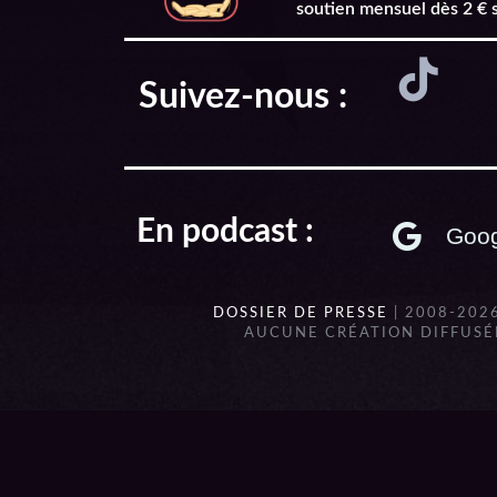
soutien mensuel dès 2 € 
Suivez-nous :
En podcast :
Goog
DOSSIER DE PRESSE
| 2008-202
AUCUNE CRÉATION DIFFUSÉE
{{playListTitle}}