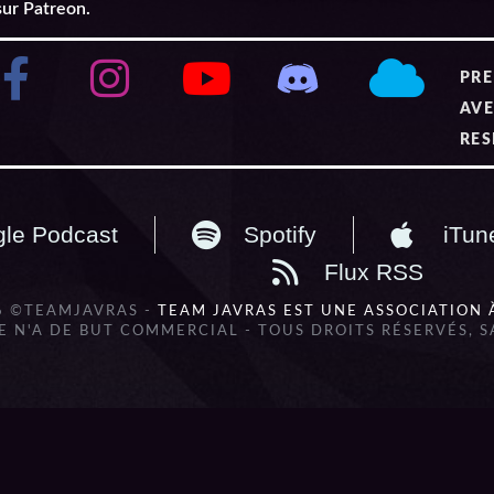
sur Patreon.
PRE
AVE
RES
le Podcast
Spotify
iTun
Flux RSS
6 ©TEAMJAVRAS -
TEAM JAVRAS EST UNE ASSOCIATION 
 N'A DE BUT COMMERCIAL - TOUS DROITS RÉSERVÉS, 