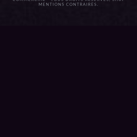
MENTIONS CONTRAIRES.
{{playListTitle}}
pause
play
{{ index + 1 }}
{{ track.track_title }}
{{
track.album_title }}
{{ track.lenght }}
{{getSVG(store.sr_icon_file)}}
{{button.podcast_button_name}}