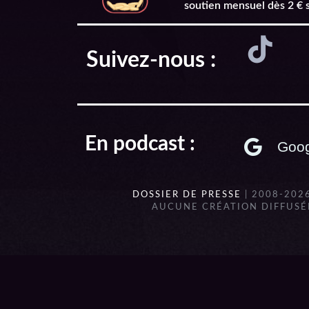
soutien mensuel dès 2 € 
Suivez-nous :
En podcast :
Goog
DOSSIER DE PRESSE
| 2008-202
AUCUNE CRÉATION DIFFUSÉE
{{playListTitle}}