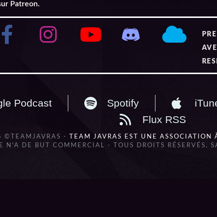
sur Patreon.
PRE
AVE
RES
le Podcast
Spotify
iTun
Flux RSS
6 ©TEAMJAVRAS -
TEAM JAVRAS EST UNE ASSOCIATION 
 N'A DE BUT COMMERCIAL - TOUS DROITS RÉSERVÉS, 