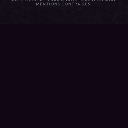
MENTIONS CONTRAIRES.
{{playListTitle}}
pause
play
{{ index + 1 }}
{{ track.track_title }}
{{
track.album_title }}
{{ track.lenght }}
{{getSVG(store.sr_icon_file)}}
{{button.podcast_button_name}}