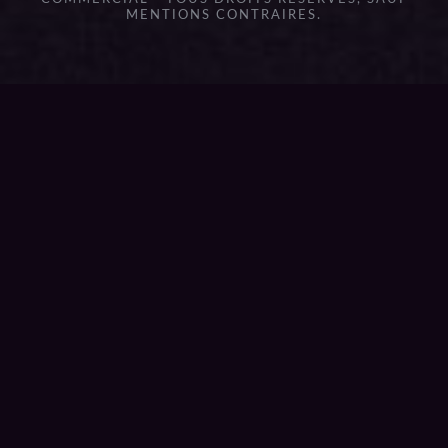
MENTIONS CONTRAIRES.
{{playListTitle}}
pause
play
{{ index + 1 }}
{{ track.track_title }}
{{
track.album_title }}
{{ track.lenght }}
{{getSVG(store.sr_icon_file)}}
{{button.podcast_button_name}}