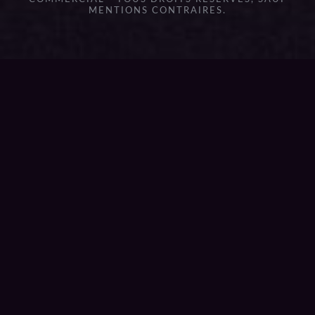
MENTIONS CONTRAIRES.
{{playListTitle}}
pause
play
{{ index + 1 }}
{{ track.track_title }}
{{
track.album_title }}
{{ track.lenght }}
{{getSVG(store.sr_icon_file)}}
{{button.podcast_button_name}}