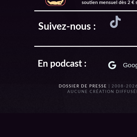
soutien mensuel dès 2 € 
Suivez-nous :
En podcast :
Goog
DOSSIER DE PRESSE
| 2008-202
AUCUNE CRÉATION DIFFUSÉE
{{playListTitle}}