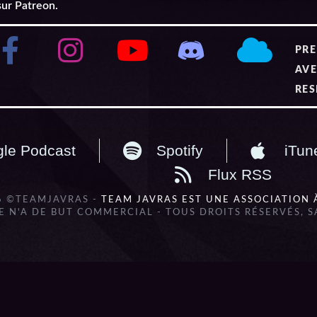
sur Patreon.
PRE
AVE
RES
le Podcast
Spotify
iTun
Flux RSS
6 ©TEAMJAVRAS -
TEAM JAVRAS EST UNE ASSOCIATION 
 N'A DE BUT COMMERCIAL - TOUS DROITS RÉSERVÉS, 