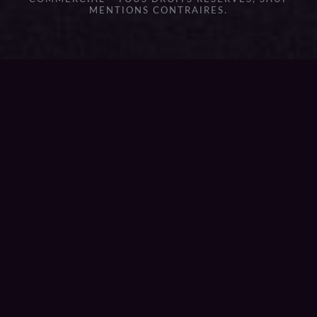
MENTIONS CONTRAIRES.
{{playListTitle}}
pause
play
{{ index + 1 }}
{{ track.track_title }}
{{
track.album_title }}
{{ track.lenght }}
{{getSVG(store.sr_icon_file)}}
{{button.podcast_button_name}}