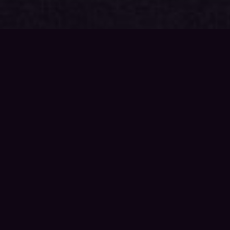
{{playListTitle}}
pause
play
{{ index + 1 }}
{{ track.track_title }}
{{
track.album_title }}
{{ track.lenght }}
{{getSVG(store.sr_icon_file)}}
{{button.podcast_button_name}}