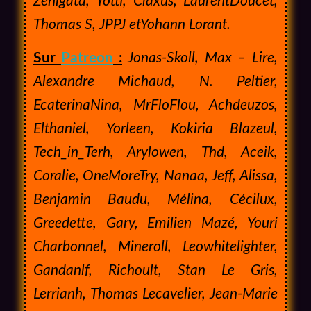
Zenigata, Yotti, Claxus, LaurentDoucet,
Thomas S, JPPJ etYohann Lorant.
Sur
Patreon
:
Jonas-Skoll, Max – Lire,
Alexandre Michaud, N. Peltier,
EcaterinaNina, MrFloFlou, Achdeuzos,
Elthaniel, Yorleen, Kokiria Blazeul,
Tech_in_Terh, Arylowen, Thd, Aceik,
Coralie, OneMoreTry, Nanaa, Jeff, Alissa,
Benjamin Baudu,
Mélina,
Cécilux,
Greedette, Gary, Emilien Mazé, Youri
Charbonnel, Mineroll, Leowhitelighter,
Gandanlf, Richoult, Stan Le Gris,
Lerrianh,
Thomas Lecavelier, Jean-Marie