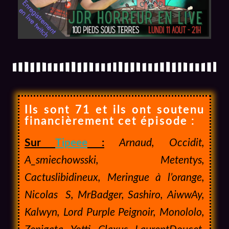
Ils sont 71 et ils ont soutenu
financièrement cet épisode :
Sur
Tipeee
:
Arnaud, Occidit,
A_smiechowsski, Metentys,
Cactuslibidineux, Meringue à l’orange,
Nicolas S, MrBadger, Sashiro, AiwwAy,
Kalwyn, Lord Purple Peignoir, Monololo,