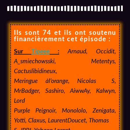
Ils sont 74 et ils ont soutenu
financièrement cet épisode :
Sur
Tipeee
:
Arnaud, Occidit,
A_smiechowsski, Metentys,
Cactuslibidineux,
Meringue àl’orange, Nicolas S,
MrBadger, Sashiro, AiwwAy, Kalwyn,
Lord
Purple Peignoir, Monololo, Zenigata,
Yotti, Claxus, LaurentDoucet, Thomas