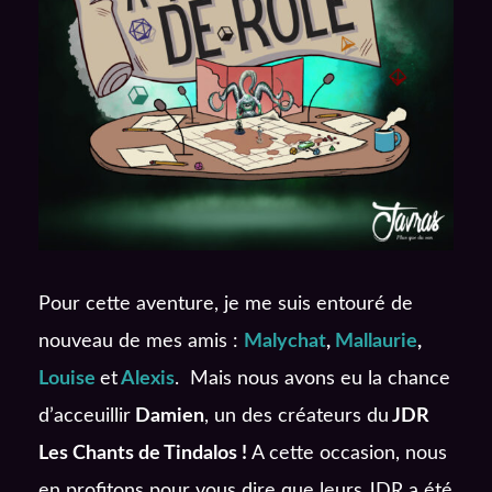
Pour cette aventure, je me suis entouré de
nouveau de mes amis :
Malychat
,
Mallaurie
,
Louise
et
Alexis
. Mais nous avons eu la chance
d’acceuillir
Damien
, un des créateurs du
JDR
Les Chants de Tindalos !
A cette occasion, nous
en profitons pour vous dire que leurs JDR a été