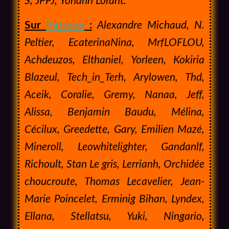
S, JPPJ, Yohann Lorant.
Sur
Patreon
:
Alexandre Michaud, N.
Peltier, EcaterinaNina, MrfLOFLOU,
Achdeuzos, Elthaniel, Yorleen, Kokiria
Blazeul, Tech_in_Terh, Arylowen, Thd,
Aceik, Coralie, Gremy, Nanaa, Jeff,
Alissa, Benjamin Baudu,
Mélina,
Cécilux, Greedette, Gary, Emilien Mazé,
Mineroll, Leowhitelighter, Gandanlf,
Richoult, Stan Le gris, Lerrianh,
Orchidée
choucroute,
Thomas Lecavelier, Jean-
Marie Poincelet, Erminig Bihan, Lyndex,
Ellana, Stellatsu, Yuki, Ningario,