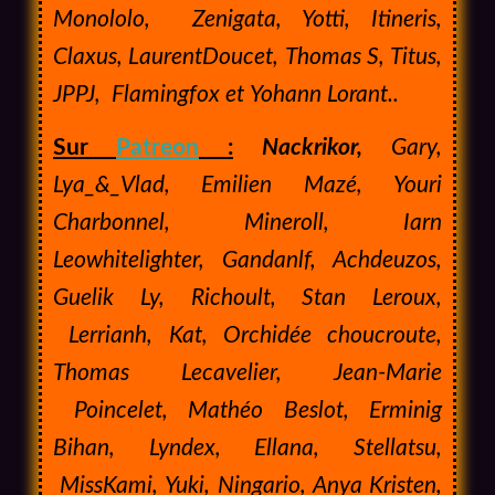
Monololo, Zenigata, Yotti, Itineris,
Claxus, LaurentDoucet, Thomas S, Titus,
JPPJ, Flamingfox et Yohann Lorant.
.
Sur
Patreon
:
Nackrikor,
Gary,
Lya_&_Vlad, Emilien Mazé, Youri
Charbonnel, Mineroll, Iarn
Leowhitelighter, Gandanlf, Achdeuzos,
Guelik Ly, Richoult, Stan Leroux,
Lerrianh, Kat, Orchidée choucroute,
Thomas Lecavelier, Jean-Marie
Poincelet, Mathéo Beslot, Erminig
Bihan, Lyndex, Ellana, Stellatsu,
MissKami, Yuki, Ningario, Anya Kristen,