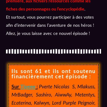
première, aux fichiers ressources comme les
fiches des personnages ou l’encyclopédie
.
Et surtout, vous pourrez participer à des votes
afin d’intervenir dans l’aventure de nos héros !
Allez, je vous laisse avec ce nouvel épisode !
Ils sont 61 et ils ont soutenu
financièrement cet épisode :
Sur
Tipeee
:
Pverte Nicolas S, Mlakuss,
MrBadger, Sashiro, AiwwAy, Metentys,
Ecaterina, Kalwyn, Lord Purple Peignoir,