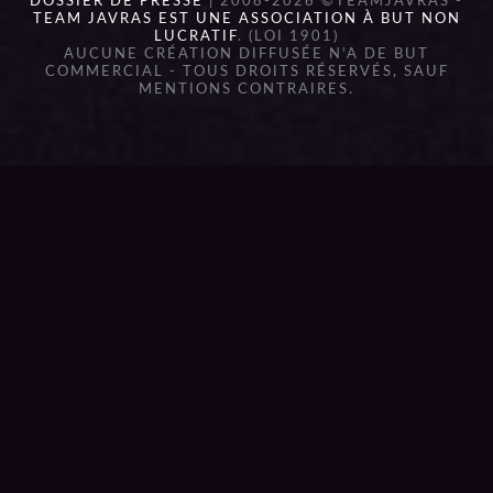
DOSSIER DE PRESSE
| 2008-2026 ©TEAMJAVRAS -
TEAM JAVRAS EST UNE ASSOCIATION À BUT NON
LUCRATIF
. (LOI 1901)
AUCUNE CRÉATION DIFFUSÉE N'A DE BUT
COMMERCIAL - TOUS DROITS RÉSERVÉS, SAUF
MENTIONS CONTRAIRES.
{{playListTitle}}
pause
play
{{ index + 1 }}
{{ track.track_title }}
{{
track.album_title }}
{{ track.lenght }}
{{getSVG(store.sr_icon_file)}}