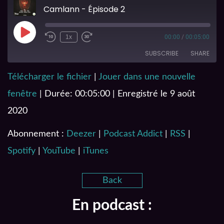
Camlann - Épisode 2
1x
00:00
/
00:05:00
SUBSCRIBE
SHARE
Télécharger le fichier
|
Jouer dans une nouvelle
SHARE
Deezer
Podcast Addict
fenêtre
|
Durée: 00:05:00
|
Enregistré le 9 août
RSS
Spotify
LINK
2020
YouTube
iTunes
EMBED
RSS FEED
Abonnement :
Deezer
|
Podcast Addict
|
RSS
|
Spotify
|
YouTube
|
iTunes
Back
En podcast :