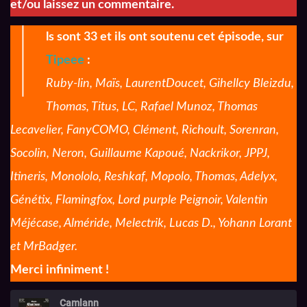
et/ou laissez un commentaire.
I
ls sont 33 et ils ont soutenu cet épisode, sur
Tipeee
:
Ruby-lin, Maïs, LaurentDoucet, Gihellcy Bleizdu,
Thomas, Titus, LC, Rafael Munoz, Thomas
Lecavelier, FanyCOMO, Clément, Richoult, Sorenran,
Socolin, Neron, Guillaume Kapoué, Nackrikor, JPPJ,
Itineris, Monololo, Reshkaf, Mopolo, Thomas, Adelyx,
Génétix, Flamingfox, Lord purple Peignoir, Valentin
Méjécase, Alméride, Melectrik, Lucas D., Yohann Lorant
et MrBadger.
Merci infiniment !
Camlann