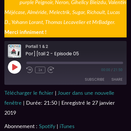
purple Peignoir, Neron, Gihellcy Bleizdu, Valentin
Méjécase, Alméride, Melectrik, Sugar, Richoult, Lucas
D., Yohann Lorant, Thomas Lecavelier et MrBadger.
Merci infiniment !
Portail 1 & 2
Por] [tail 2 - Episode 05
1x
00:00
/
21:50
SUBSCRIBE
SHARE
Télécharger le fichier
|
Jouer dans une nouvelle
SHARE
Spotify
iTunes
fenêtre
|
Durée: 21:50
|
Enregistré le 27 janvier
RSS FEED
LINK
2019
EMBED
Abonnement :
Spotify
|
iTunes