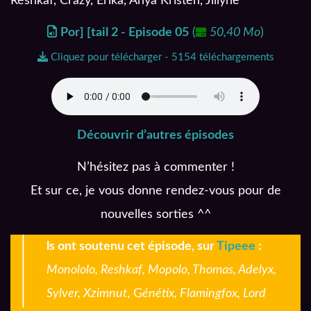
Reshkaf, Crazy, Erika, Anya Kristen, Jillyne
Por] [tail 2 - Episode 05
(
50,40 Mo
)
Cliquez pour télécharger - 5154 téléchargements
Découvrir d’autres épisodes
N’hésitez pas à commenter !
Et sur ce, je vous donne rendez-vous pour de
nouvelles sorties ^^
I
ls ont soutenu cet épisode, sur
Tipeee
:
Monololo, Reshkaf, Mopolo, Thomas, Adelyx,
Sylver, Xzimnut
, G
énétix, Flamingfox, Lord