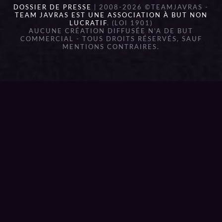
DOSSIER DE PRESSE
| 2008-2026 ©TEAMJAVRAS -
TEAM JAVRAS EST UNE ASSOCIATION À BUT NON
LUCRATIF
. (LOI 1901)
AUCUNE CRÉATION DIFFUSÉE N'A DE BUT
COMMERCIAL - TOUS DROITS RÉSERVÉS, SAUF
MENTIONS CONTRAIRES.
{{playListTitle}}
pause
play
{{ index + 1 }}
{{ track.track_title }}
{{
track.album_title }}
{{ track.lenght }}