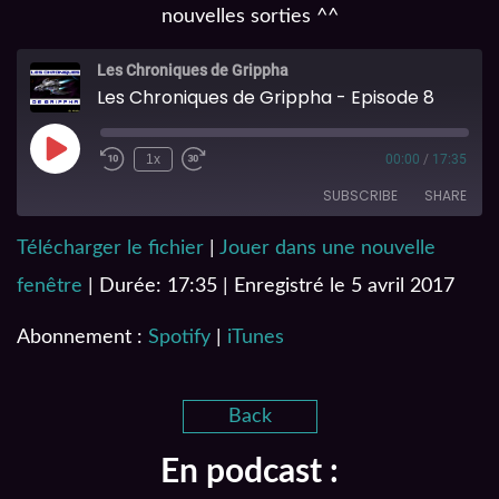
nouvelles sorties ^^
Les Chroniques de Grippha
Les Chroniques de Grippha - Episode 8
1x
00:00
/
17:35
SUBSCRIBE
SHARE
Télécharger le fichier
|
Jouer dans une nouvelle
SHARE
Spotify
iTunes
fenêtre
|
Durée: 17:35
|
Enregistré le 5 avril 2017
RSS FEED
LINK
Abonnement :
Spotify
|
iTunes
EMBED
Back
En podcast :