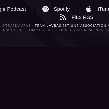
le Podcast
Spotify
iTun
Flux RSS
6 ©TEAMJAVRAS -
TEAM JAVRAS EST UNE ASSOCIATION 
 N'A DE BUT COMMERCIAL - TOUS DROITS RÉSERVÉS, 
lbum_title }}
{{ track.lenght }}