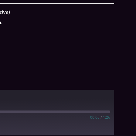
tive
)
.
00:00
/
1:26