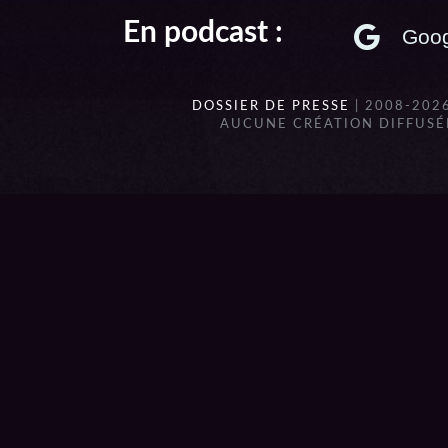
En podcast :
Goog
DOSSIER DE PRESSE
| 2008-202
AUCUNE CRÉATION DIFFUSÉE
{{playListTitle}}
pause
play
{{ index + 1 }}
{{ track.track_title }}
{{ track.a
{{getSVG(store.sr_icon_file)}}
{{button.podcast_button_name}}