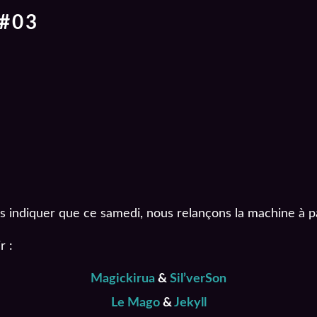
#03
ous indiquer que ce samedi, nous relançons la machine à 
r :
Magickirua
&
Sil’verSon
Le Mago
&
Jekyll