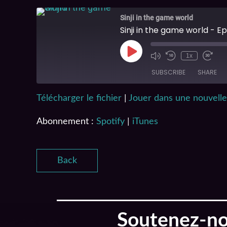
Sinji in the game world
Sinji in the game world - Ep
1x
SUBSCRIBE
SHARE
Télécharger le fichier
|
Jouer dans une nouvelle
SHARE
Spotify
Abonnement :
Spotify
|
iTunes
RSS FEED
LINK
EMBED
Back
Soutenez-nou