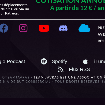
COTISATION ANNU
nos déplacements
A partir de 12 € / an
 de 12 € ou via un
sur Patreon.
PRE
AVE
RES
le Podcast
Spotify
iTun
Flux RSS
5 ©TEAMJAVRAS -
TEAM JAVRAS EST UNE ASSOCIATION 
 N'A DE BUT COMMERCIAL - TOUS DROITS RÉSERVÉS, 