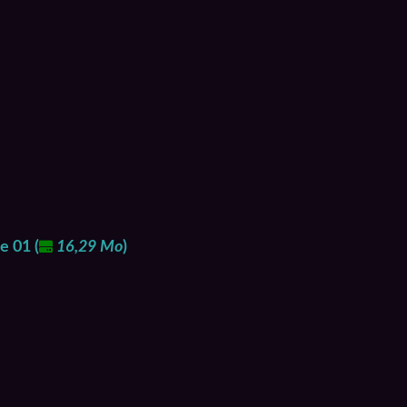
de 01
(
16,29 Mo
)